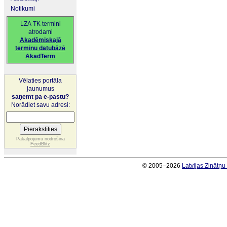
Notikumi
LZA TK termini
atrodami
Akadēmiskajā
terminu datubāzē
AkadTerm
Vēlaties portāla
jaunumus
saņemt pa e-pastu?
Norādiet savu adresi:
Pakalpojumu nodrošina
FeedBlitz
© 2005–2026
Latvijas Zinātņ