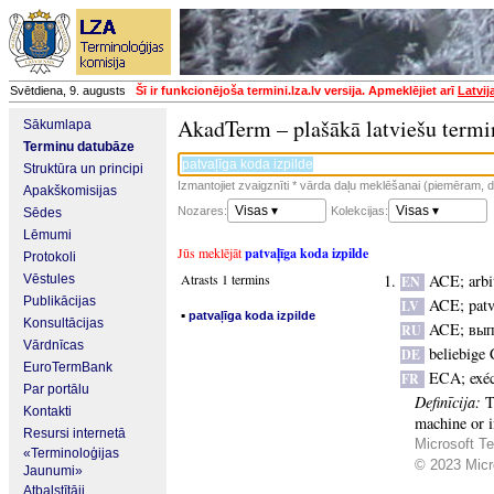
Svētdiena, 9. augusts
Šī ir funkcionējoša termini.lza.lv versija. Apmeklējiet arī
Latvij
AkadTerm – plašākā latviešu termi
Sākumlapa
Terminu datubāze
Struktūra un principi
Izmantojiet zvaigznīti * vārda daļu meklēšanai (piemēram, da
Apakškomisijas
Visas ▾
Visas ▾
Nozares:
Kolekcijas:
Sēdes
Lēmumi
Jūs meklējāt
patvaļīga koda izpilde
Protokoli
Atrasts 1 termins
ACE
;
arbi
Vēstules
EN
Publikācijas
ACE
;
patv
LV
▪
patvaļīga koda izpilde
Konsultācijas
ACE
;
вып
RU
Vārdnīcas
beliebige
DE
EuroTermBank
ECA
;
exé
FR
Par portālu
Definīcija:
T
Kontakti
machine or i
Resursi internetā
Microsoft Te
«Terminoloģijas
© 2023 Micro
Jaunumi»
Atbalstītāji