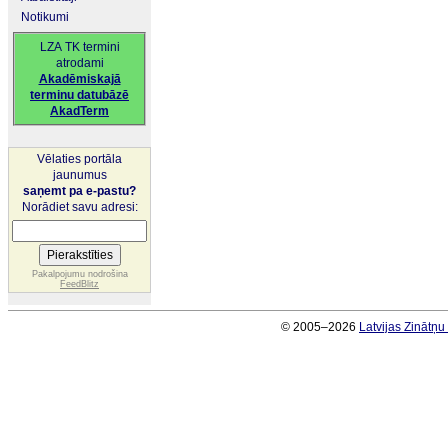
Notikumi
LZA TK termini
atrodami
Akadēmiskajā
terminu datubāzē
AkadTerm
Vēlaties portāla
jaunumus
saņemt pa e-pastu?
Norādiet savu adresi:
Pakalpojumu nodrošina
FeedBlitz
© 2005–2026
Latvijas Zinātņ