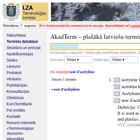
Piektdiena, 7. augusts
Šī ir funkcionējoša termini.lza.lv versija. Apmeklējiet arī
Latvi
AkadTerm – plašākā latviešu termi
Sākumlapa
Terminu datubāze
Struktūra un principi
Izmantojiet zvaigznīti * vārda daļu meklēšanai (piemēram, da
Apakškomisijas
Visas ▾
Visas ▾
Nozares:
Kolekcijas:
Sēdes
Lēmumi
Jūs meklējāt
noir d'acétylène
Protokoli
Atrasts 1 termins
acetylene 
Vēstules
EN
Publikācijas
acetilēna 
LV
▪
noir d'acétylène
Konsultācijas
Acetylenr
DE
Vārdnīcas
noir d'acé
FR
EuroTermBank
Definīcija:
C
Par portālu
It is used as
Kontakti
and plastics.
Resursi internetā
VVC izstrād
«Terminoloģijas
Jaunumi»
Atbalstītāji