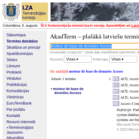
Ceturtdiena, 6. augusts
Šī ir funkcionējoša termini.lza.lv versija. Apmeklējiet arī
Latv
AkadTerm – plašākā latviešu termi
Sākumlapa
Terminu datubāze
Struktūra un principi
Izmantojiet zvaigznīti * vārda daļu meklēšanai (piemēram, da
Apakškomisijas
Visas ▾
Visas ▾
Nozares:
Kolekcijas:
Sēdes
Lēmumi
Jūs meklējāt
moteur de base de données Access
Protokoli
Atrasts 1 termins
EN
ACE
;
Access
Vēstules
LV
ACE
;
Acces
Publikācijas
▪
moteur de base de
RU
ACE
;
Access
Konsultācijas
données Access
DE
ACE
;
Acces
Vārdnīcas
FR
Access Conn
EuroTermBank
Definīcija:
Part
Par portālu
system databas
Kontakti
systems are bui
Resursi internetā
Microsoft Term
«Terminoloģijas
© 2023 Microsof
Jaunumi»
Atbalstītāji