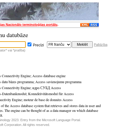
ijas Nacionālo terminoloģijas portālu
.
nu datubāze
Palīdzība
Precīzi
tor* vai *pratība)
 Connectivity Engine
;
Access database engine
s datu bāzes programma
;
Access savienojumu programma
 Connectivity Engine
;
ядро СУБД Access
s-Datenbankmodul
;
Konnektivitätsmodul für Access
ectivity Engine
;
moteur de base de données Access
 of the Access database system that retrieves and stores data in user and
es. The engine can be thought of as a data manager on which database
lt.
inology 2023. Entry from the Microsoft Language Portal.
t Corporation. All rights reserved.