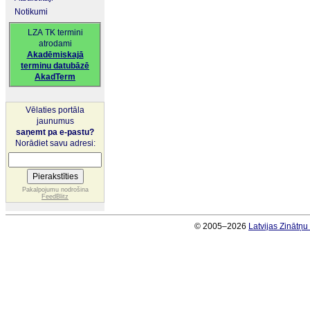
Notikumi
LZA TK termini
atrodami
Akadēmiskajā
terminu datubāzē
AkadTerm
Vēlaties portāla
jaunumus
saņemt pa e-pastu?
Norādiet savu adresi:
Pakalpojumu nodrošina
FeedBlitz
© 2005–2026
Latvijas Zinātņ