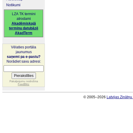
Notikumi
LZA TK termini
atrodami
Akadēmiskajā
terminu datubāzē
AkadTerm
Vēlaties portāla
jaunumus
saņemt pa e-pastu?
Norādiet savu adresi:
Pakalpojumu nodrošina
FeedBlitz
© 2005–2026
Latvijas Zinātņ