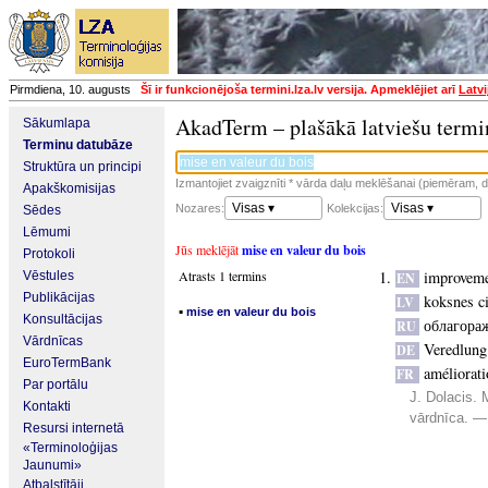
Pirmdiena, 10. augusts
Šī ir funkcionējoša termini.lza.lv versija. Apmeklējiet arī
Latvi
AkadTerm – plašākā latviešu termi
Sākumlapa
Terminu datubāze
Struktūra un principi
Izmantojiet zvaigznīti * vārda daļu meklēšanai (piemēram, da
Apakškomisijas
Visas ▾
Visas ▾
Nozares:
Kolekcijas:
Sēdes
Lēmumi
Jūs meklējāt
mise en valeur du bois
Protokoli
Atrasts 1 termins
improveme
Vēstules
EN
Publikācijas
koksnes c
LV
▪
mise en valeur du bois
Konsultācijas
облагора
RU
Vārdnīcas
Veredlung
DE
EuroTermBank
améliorati
FR
Par portālu
J. Dolacis.
Kontakti
vārdnīca. —
Resursi internetā
«Terminoloģijas
Jaunumi»
Atbalstītāji