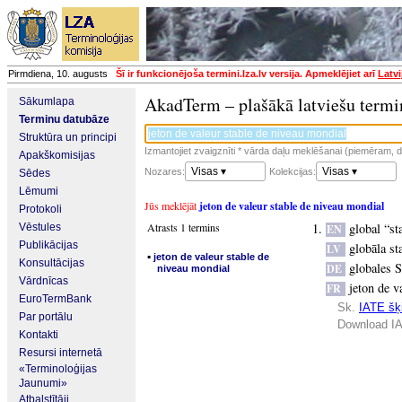
Pirmdiena, 10. augusts
Šī ir funkcionējoša termini.lza.lv versija. Apmeklējiet arī
Latvi
AkadTerm – plašākā latviešu termi
Sākumlapa
Terminu datubāze
Struktūra un principi
Izmantojiet zvaigznīti * vārda daļu meklēšanai (piemēram, da
Apakškomisijas
Visas ▾
Visas ▾
Nozares:
Kolekcijas:
Sēdes
Lēmumi
Jūs meklējāt
jeton de valeur stable de niveau mondial
Protokoli
Atrasts 1 termins
global “st
Vēstules
EN
Publikācijas
globāla st
LV
▪
jeton de valeur stable de
Konsultācijas
globales S
DE
niveau mondial
Vārdnīcas
jeton de v
FR
EuroTermBank
Sk.
IATE šķi
Par portālu
Download IA
Kontakti
Resursi internetā
«Terminoloģijas
Jaunumi»
Atbalstītāji