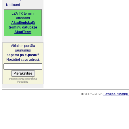
Notikumi
LZA TK termini
atrodami
Akadēmiskajā
terminu datubāzē
AkadTerm
Vēlaties portāla
jaunumus
saņemt pa e-pastu?
Norādiet savu adresi:
Pakalpojumu nodrošina
FeedBlitz
© 2005–2026
Latvijas Zinātņ