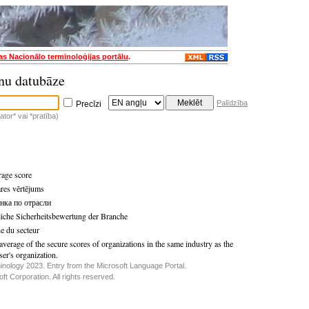
jas Nacionālo terminoloģijas portālu
.
nu datubāze
Palīdzība
Precīzi
tor* vai *pratība)
rage score
ares vērtējums
нка по отрасли
liche Sicherheitsbewertung der Branche
e du secteur
verage of the secure scores of organizations in the same industry as the
er's organization.
inology 2023. Entry from the Microsoft Language Portal.
t Corporation. All rights reserved.