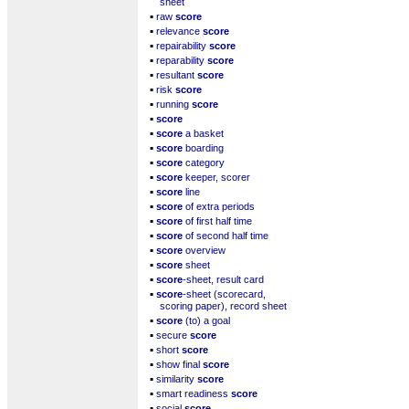
sheet
▪
raw
score
▪
relevance
score
▪
repairability
score
▪
reparability
score
▪
resultant
score
▪
risk
score
▪
running
score
▪
score
▪
score
a basket
▪
score
boarding
▪
score
category
▪
score
keeper, scorer
▪
score
line
▪
score
of extra periods
▪
score
of first half time
▪
score
of second half time
▪
score
overview
▪
score
sheet
▪
score
-sheet, result card
▪
score
-sheet (scorecard,
scoring paper), record sheet
▪
score
(to) a goal
▪
secure
score
▪
short
score
▪
show final
score
▪
similarity
score
▪
smart readiness
score
▪
social
score