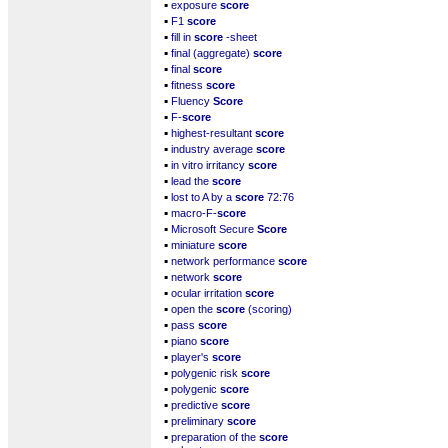
▪
exposure
score
▪
F1
score
▪
fill in
score
-sheet
▪
final (aggregate)
score
▪
final
score
▪
fitness
score
▪
Fluency
Score
▪
F-
score
▪
highest-resultant
score
▪
industry average
score
▪
in vitro irritancy
score
▪
lead the
score
▪
lost to A by a
score
72:76
▪
macro-F-
score
▪
Microsoft Secure
Score
▪
miniature
score
▪
network performance
score
▪
network
score
▪
ocular irritation
score
▪
open the
score
(scoring)
▪
pass
score
▪
piano
score
▪
player's
score
▪
polygenic risk
score
▪
polygenic
score
▪
predictive
score
▪
preliminary
score
▪
preparation of the
score