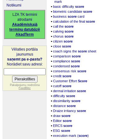
mark
Notikumi
▪
basic difficulty
score
▪
biometric candidate
score
LZA TK termini
▪
business
score
card
atrodami
▪
calculation of the final
score
Akadēmiskajā
▪
call the
score
terminu datubāzē
▪
calving
score
AkadTerm
▪
chorus
score
▪
citizen
score
▪
close
score
Vēlaties portāla
▪
coach signs the
score
sheet
jaunumus
▪
comparison
score
saņemt pa e-pastu?
▪
compliance
score
Norādiet savu adresi:
▪
condensed
score
▪
consensus risk
score
▪
credit
score
▪
Customer Effort
Score
▪
Pakalpojumu nodrošina
cutoff
score
FeedBlitz
▪
dermal irritation
score
▪
difficulty
score
▪
dissimilarity
score
▪
distance
score
▪
Draize irritancy
score
▪
draw
score
▪
Editor
score
▪
ERCS
score
▪
ESG
score
▪
execution mark (
score
)