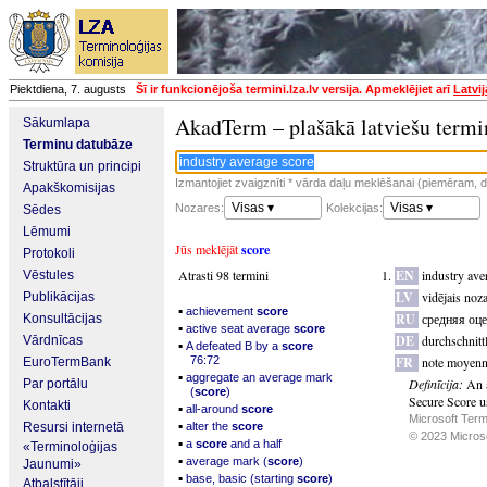
Piektdiena, 7. augusts
Šī ir funkcionējoša termini.lza.lv versija. Apmeklējiet arī
Latvi
AkadTerm – plašākā latviešu termi
Sākumlapa
Terminu datubāze
Struktūra un principi
Izmantojiet zvaigznīti * vārda daļu meklēšanai (piemēram, da
Apakškomisijas
Visas ▾
Visas ▾
Nozares:
Kolekcijas:
Sēdes
Lēmumi
Jūs meklējāt
score
Protokoli
Atrasti 98 termini
EN
industry ave
Vēstules
LV
vidējais noz
Publikācijas
▪
achievement
score
RU
средняя оце
Konsultācijas
▪
active seat average
score
DE
durchschnitt
Vārdnīcas
▪
A defeated B by a
score
76:72
FR
note moyenn
EuroTermBank
▪
aggregate an average mark
Definīcija:
An a
Par portālu
(
score
)
Secure Score us
Kontakti
▪
all-around
score
Microsoft Term
▪
Resursi internetā
alter the
score
© 2023 Microsof
▪
a
score
and a half
«Terminoloģijas
▪
average mark (
score
)
Jaunumi»
▪
base, basic (starting
score
)
Atbalstītāji