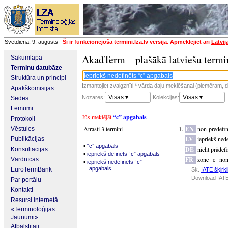
Svētdiena, 9. augusts
Šī ir funkcionējoša termini.lza.lv versija. Apmeklējiet arī
Latvij
AkadTerm – plašākā latviešu termi
Sākumlapa
Terminu datubāze
Struktūra un principi
Izmantojiet zvaigznīti * vārda daļu meklēšanai (piemēram, da
Apakškomisijas
Visas ▾
Visas ▾
Nozares:
Kolekcijas:
Sēdes
Lēmumi
Jūs meklējāt
“c” apgabals
Protokoli
Atrasti 3 termini
EN
non-predefine
Vēstules
LV
iepriekš ned
Publikācijas
▪
“c” apgabals
DE
nicht prädef
Konsultācijas
▪
iepriekš definēts “c” apgabals
FR
zone "c" non
Vārdnīcas
▪
iepriekš nedefinēts “c”
apgabals
EuroTermBank
Sk.
IATE šķirkl
Download IATE
Par portālu
Kontakti
Resursi internetā
«Terminoloģijas
Jaunumi»
Atbalstītāji