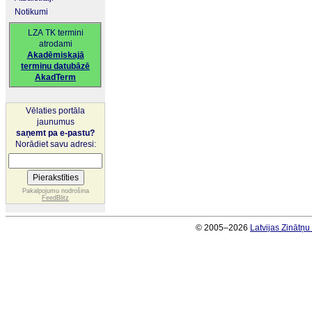
Notikumi
LZA TK termini
atrodami
Akadēmiskajā
terminu datubāzē
AkadTerm
Vēlaties portāla
jaunumus
saņemt pa e-pastu?
Norādiet savu adresi:
Pakalpojumu nodrošina
FeedBlitz
© 2005–2026
Latvijas Zinātņ