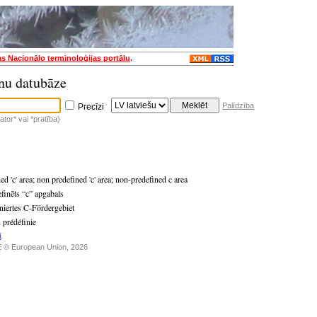
as Nacionālo terminoloģijas portālu
.
nu datubāze
Palīdzība
Precīzi
tor* vai *pratība)
d 'c' area
;
non predefined 'c' area
;
non-predefined c area
efinēts “c” apgabals
iniertes C-Fördergebiet
 prédéfinie
i
.
 © European Union, 2026