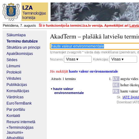
Piektdiena, 7. augusts
Šī ir funkcionējoša termini.lza.lv versija. Apmeklējiet arī
Latvi
AkadTerm – plašākā latviešu termi
Sākumlapa
Terminu datubāze
Struktūra un principi
Izmantojiet zvaigznīti * vārda daļu meklēšanai (piemēram, da
Apakškomisijas
Visas ▾
Visas ▾
Nozares:
Kolekcijas:
Sēdes
Lēmumi
Jūs meklējāt
haute valeur environnementale
Protokoli
Atrasts 1 termins
LV
augsta vides
Vēstules
DE
hoher ökolo
Publikācijas
▪
haute valeur
FR
haute valeur
Konsultācijas
environnementale
Vārdnīcas
Sk.
IATE šķirkl
Download IATE
EuroTermBank
Par portālu
Kontakti
Resursi internetā
«Terminoloģijas
Jaunumi»
Atbalstītāji