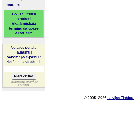
Notikumi
LZA TK termini
atrodami
Akadēmiskajā
terminu datubāzē
AkadTerm
Vēlaties portāla
jaunumus
saņemt pa e-pastu?
Norādiet savu adresi:
Pakalpojumu nodrošina
FeedBlitz
© 2005–2026
Latvijas Zinātņ