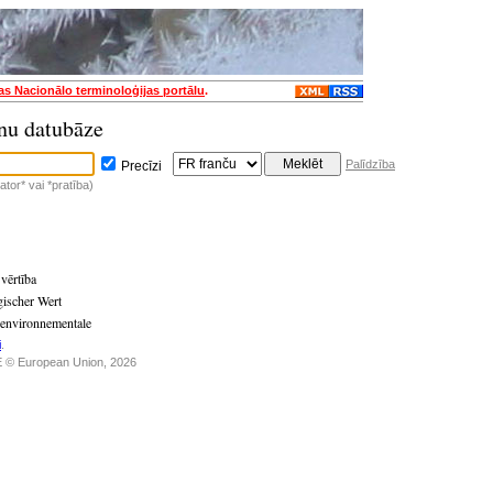
jas Nacionālo terminoloģijas portālu
.
nu datubāze
Palīdzība
Precīzi
tor* vai *pratība)
 vērtība
gischer Wert
 environnementale
i
.
 © European Union, 2026