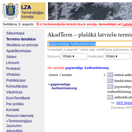
Svētdiena, 9. augusts
Šī ir funkcionējoša termini.lza.lv versija. Apmeklējiet arī
Latvij
AkadTerm – plašākā latviešu termi
Sākumlapa
Terminu datubāze
Struktūra un principi
Izmantojiet zvaigznīti * vārda daļu meklēšanai (piemēram, da
Apakškomisijas
Visas ▾
Visas ▾
Nozares:
Kolekcijas:
Sēdes
Lēmumi
Jūs meklējāt
gegenseitige Authentisierung
Protokoli
Atrasts 1 termins
EN
mutual authe
Vēstules
LV
tīmekļvietnes
Publikācijas
▪
gegenseitige
DE
gegenseitige
Konsultācijas
Authentisierung
Authentifizierung
Vārdnīcas
FR
authentificat
EuroTermBank
Sk.
IATE šķirkl
Par portālu
Download IATE
Kontakti
Resursi internetā
«Terminoloģijas
Jaunumi»
Atbalstītāji