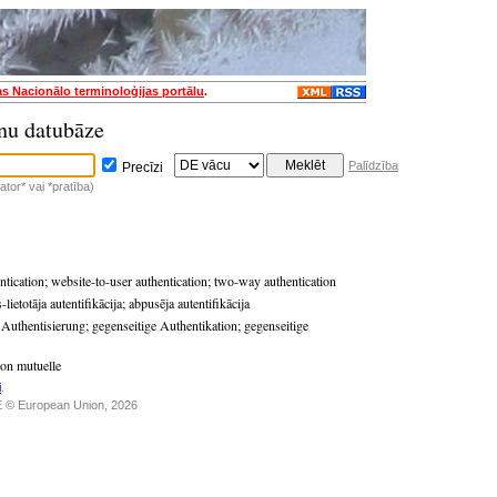
as Nacionālo terminoloģijas portālu
.
nu datubāze
Palīdzība
Precīzi
tor* vai *pratība)
ntication
;
website-to-user authentication
;
two-way authentication
-lietotāja autentifikācija
;
abpusēja autentifikācija
 Authentisierung
;
gegenseitige Authentikation
;
gegenseitige
ion mutuelle
i
.
 © European Union, 2026