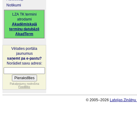
Notikumi
LZA TK termini
atrodami
Akadēmiskajā
terminu datubāzē
AkadTerm
Vēlaties portāla
jaunumus
saņemt pa e-pastu?
Norādiet savu adresi:
Pakalpojumu nodrošina
FeedBlitz
© 2005–2026
Latvijas Zinātņ