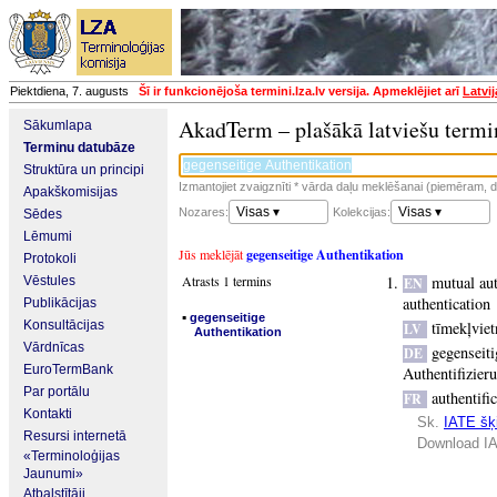
Piektdiena, 7. augusts
Šī ir funkcionējoša termini.lza.lv versija. Apmeklējiet arī
Latvi
AkadTerm – plašākā latviešu termi
Sākumlapa
Terminu datubāze
Struktūra un principi
Izmantojiet zvaigznīti * vārda daļu meklēšanai (piemēram, da
Apakškomisijas
Visas ▾
Visas ▾
Nozares:
Kolekcijas:
Sēdes
Lēmumi
Jūs meklējāt
gegenseitige Authentikation
Protokoli
Atrasts 1 termins
mutual aut
Vēstules
EN
authentication
Publikācijas
▪
gegenseitige
Konsultācijas
tīmekļvietn
LV
Authentikation
Vārdnīcas
gegenseiti
DE
EuroTermBank
Authentifizier
Par portālu
authentifi
FR
Kontakti
Sk.
IATE šķi
Resursi internetā
Download IA
«Terminoloģijas
Jaunumi»
Atbalstītāji