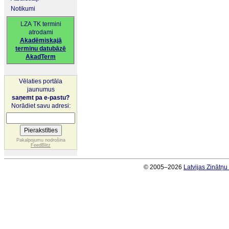
Notikumi
LZA TK termini
atrodami
Akadēmiskajā
terminu datubāzē
AkadTerm
Vēlaties portāla
jaunumus
saņemt pa e-pastu?
Norādiet savu adresi:
Pakalpojumu nodrošina
FeedBlitz
© 2005–2026
Latvijas Zinātņ