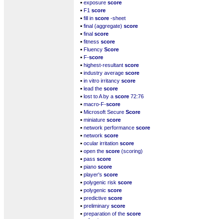
▪
exposure
score
▪
F1
score
▪
fill in
score
-sheet
▪
final (aggregate)
score
▪
final
score
▪
fitness
score
▪
Fluency
Score
▪
F-
score
▪
highest-resultant
score
▪
industry average
score
▪
in vitro irritancy
score
▪
lead the
score
▪
lost to A by a
score
72:76
▪
macro-F-
score
▪
Microsoft Secure
Score
▪
miniature
score
▪
network performance
score
▪
network
score
▪
ocular irritation
score
▪
open the
score
(scoring)
▪
pass
score
▪
piano
score
▪
player's
score
▪
polygenic risk
score
▪
polygenic
score
▪
predictive
score
▪
preliminary
score
▪
preparation of the
score