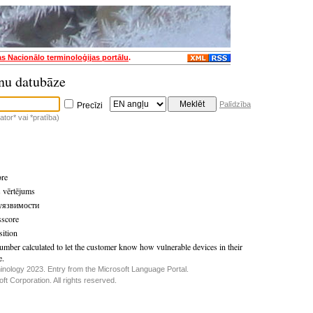
as Nacionālo terminoloģijas portālu
.
nu datubāze
Palīdzība
Precīzi
tor* vai *pratība)
ore
 vērtējums
 уязвимости
score
sition
umber calculated to let the customer know how vulnerable devices in their
e.
inology 2023. Entry from the Microsoft Language Portal.
t Corporation. All rights reserved.