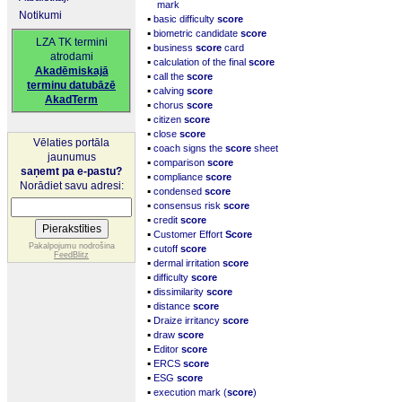
mark
Notikumi
▪
basic difficulty
score
▪
biometric candidate
score
LZA TK termini
▪
business
score
card
atrodami
▪
calculation of the final
score
Akadēmiskajā
▪
call the
score
terminu datubāzē
▪
calving
score
AkadTerm
▪
chorus
score
▪
citizen
score
▪
close
score
Vēlaties portāla
▪
coach signs the
score
sheet
jaunumus
▪
comparison
score
saņemt pa e-pastu?
▪
compliance
score
Norādiet savu adresi:
▪
condensed
score
▪
consensus risk
score
▪
credit
score
▪
Customer Effort
Score
▪
Pakalpojumu nodrošina
cutoff
score
FeedBlitz
▪
dermal irritation
score
▪
difficulty
score
▪
dissimilarity
score
▪
distance
score
▪
Draize irritancy
score
▪
draw
score
▪
Editor
score
▪
ERCS
score
▪
ESG
score
▪
execution mark (
score
)