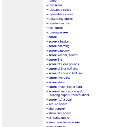
sheet
▪
raw
score
▪
relevance
score
▪
repairability
score
▪
reparability
score
▪
resultant
score
▪
risk
score
▪
running
score
▪
score
▪
score
a basket
▪
score
boarding
▪
score
category
▪
score
keeper, scorer
▪
score
line
▪
score
of extra periods
▪
score
of first half time
▪
score
of second half time
▪
score
overview
▪
score
sheet
▪
score
-sheet, result card
▪
score
-sheet (scorecard,
scoring paper), record sheet
▪
score
(to) a goal
▪
secure
score
▪
short
score
▪
show final
score
▪
similarity
score
▪
smart readiness
score
▪
social
score