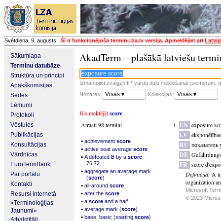
Svētdiena, 9. augusts
Šī ir funkcionējoša termini.lza.lv versija. Apmeklējiet arī
Latvij
AkadTerm – plašākā latviešu termi
Sākumlapa
Terminu datubāze
Struktūra un principi
Izmantojiet zvaigznīti * vārda daļu meklēšanai (piemēram, da
Apakškomisijas
Visas ▾
Visas ▾
Nozares:
Kolekcijas:
Sēdes
Lēmumi
Jūs meklējāt
score
Protokoli
Atrasti 98 termini
EN
exposure sc
Vēstules
LV
eksponētības
Publikācijas
▪
achievement
score
RU
показатель
Konsultācijas
▪
active seat average
score
DE
Gefährdungs
Vārdnīcas
▪
A defeated B by a
score
76:72
FR
score d'expo
EuroTermBank
▪
aggregate an average mark
Definīcija:
A n
Par portālu
(
score
)
organization ar
Kontakti
▪
all-around
score
Microsoft Term
▪
Resursi internetā
alter the
score
© 2023 Microsof
▪
a
score
and a half
«Terminoloģijas
▪
average mark (
score
)
Jaunumi»
▪
base, basic (starting
score
)
Atbalstītāji