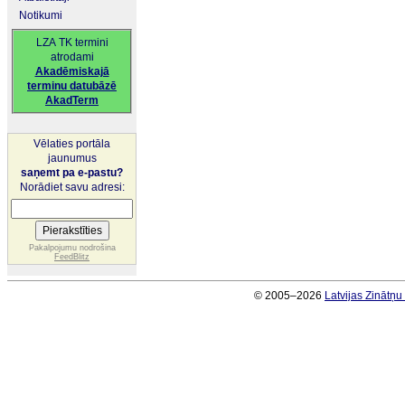
Notikumi
LZA TK termini
atrodami
Akadēmiskajā
terminu datubāzē
AkadTerm
Vēlaties portāla
jaunumus
saņemt pa e-pastu?
Norādiet savu adresi:
Pakalpojumu nodrošina
FeedBlitz
© 2005–2026
Latvijas Zinātņ