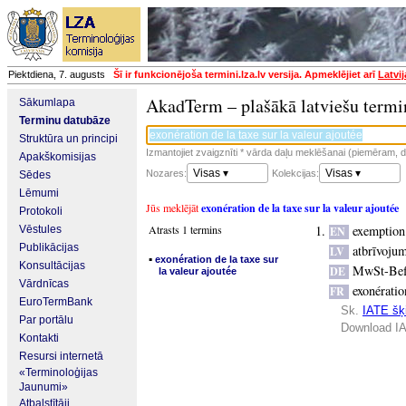
Piektdiena, 7. augusts
Šī ir funkcionējoša termini.lza.lv versija. Apmeklējiet arī
Latvi
AkadTerm – plašākā latviešu termi
Sākumlapa
Terminu datubāze
Struktūra un principi
Izmantojiet zvaigznīti * vārda daļu meklēšanai (piemēram, da
Apakškomisijas
Visas ▾
Visas ▾
Nozares:
Kolekcijas:
Sēdes
Lēmumi
Jūs meklējāt
exonération de la taxe sur la valeur ajoutée
Protokoli
Atrasts 1 termins
exemption
Vēstules
EN
Publikācijas
atbrīvoju
LV
▪
exonération de la taxe sur
Konsultācijas
MwSt-Bef
DE
la valeur ajoutée
Vārdnīcas
exonérati
FR
EuroTermBank
Sk.
IATE šķi
Par portālu
Download IA
Kontakti
Resursi internetā
«Terminoloģijas
Jaunumi»
Atbalstītāji