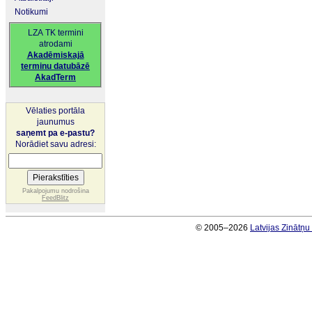
Notikumi
LZA TK termini
atrodami
Akadēmiskajā
terminu datubāzē
AkadTerm
Vēlaties portāla
jaunumus
saņemt pa e-pastu?
Norādiet savu adresi:
Pakalpojumu nodrošina
FeedBlitz
© 2005–2026
Latvijas Zinātņ