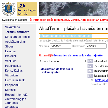
Svētdiena, 9. augusts
Šī ir funkcionējoša termini.lza.lv versija. Apmeklējiet arī
Latvij
AkadTerm – plašākā latviešu termi
Sākumlapa
Terminu datubāze
Struktūra un principi
Izmantojiet zvaigznīti * vārda daļu meklēšanai (piemēram, da
Apakškomisijas
Visas ▾
Visas ▾
Nozares:
Kolekcijas:
Sēdes
Lēmumi
Jūs meklējāt
déclaration de taxe sur la valeur ajoutée
Protokoli
Atrasts 1 termins
EN
value added 
Vēstules
LV
PVN deklarā
Publikācijas
▪
déclaration de taxe sur la
DE
Mehrwertste
Konsultācijas
valeur ajoutée
FR
déclaration d
Vārdnīcas
EuroTermBank
Sk.
IATE šķirkl
Download IATE
Par portālu
Kontakti
Resursi internetā
«Terminoloģijas
Jaunumi»
Atbalstītāji