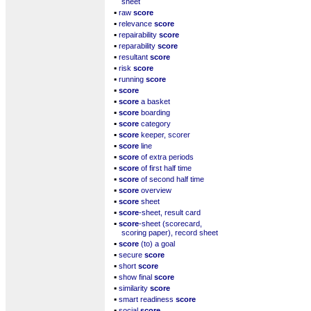
sheet
▪
raw
score
▪
relevance
score
▪
repairability
score
▪
reparability
score
▪
resultant
score
▪
risk
score
▪
running
score
▪
score
▪
score
a basket
▪
score
boarding
▪
score
category
▪
score
keeper, scorer
▪
score
line
▪
score
of extra periods
▪
score
of first half time
▪
score
of second half time
▪
score
overview
▪
score
sheet
▪
score
-sheet, result card
▪
score
-sheet (scorecard,
scoring paper), record sheet
▪
score
(to) a goal
▪
secure
score
▪
short
score
▪
show final
score
▪
similarity
score
▪
smart readiness
score
▪
social
score