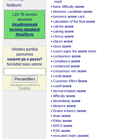
mark
Notikumi
▪
basic difficulty
score
▪
biometric candidate
score
LZA TK termini
▪
business
score
card
atrodami
▪
calculation of the final
score
Akadēmiskajā
▪
call the
score
terminu datubāzē
▪
calving
score
AkadTerm
▪
chorus
score
▪
citizen
score
▪
close
score
Vēlaties portāla
▪
coach signs the
score
sheet
jaunumus
▪
comparison
score
saņemt pa e-pastu?
▪
compliance
score
Norādiet savu adresi:
▪
condensed
score
▪
consensus risk
score
▪
credit
score
▪
Customer Effort
Score
▪
Pakalpojumu nodrošina
cutoff
score
FeedBlitz
▪
dermal irritation
score
▪
difficulty
score
▪
dissimilarity
score
▪
distance
score
▪
Draize irritancy
score
▪
draw
score
▪
Editor
score
▪
ERCS
score
▪
ESG
score
▪
execution mark (
score
)