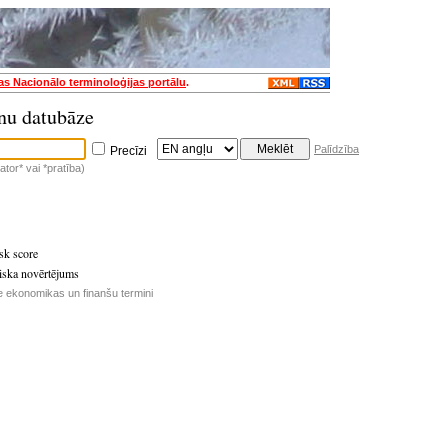
jas Nacionālo terminoloģijas portālu
.
nu datubāze
Palīdzība
Precīzi
tor* vai *pratība)
sk score
riska novērtējums
e ekonomikas un finanšu termini