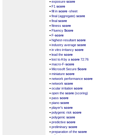
▪
exposure
score
▪
F1
score
▪
fill in
score
-sheet
▪
final (aggregate)
score
▪
final
score
▪
fitness
score
▪
Fluency
Score
▪
F-
score
▪
highest-resultant
score
▪
industry average
score
▪
in vitro irritancy
score
▪
lead the
score
▪
lost to A by a
score
72:76
▪
macro-F-
score
▪
Microsoft Secure
Score
▪
miniature
score
▪
network performance
score
▪
network
score
▪
ocular irritation
score
▪
open the
score
(scoring)
▪
pass
score
▪
piano
score
▪
player's
score
▪
polygenic risk
score
▪
polygenic
score
▪
predictive
score
▪
preliminary
score
▪
preparation of the
score