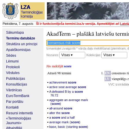
Piektdiena, 7. augusts
Šī ir funkcionējoša termini.lza.lv versija. Apmeklējiet arī
Latvi
AkadTerm – plašākā latviešu termi
Sākumlapa
Terminu datubāze
Struktūra un principi
Izmantojiet zvaigznīti * vārda daļu meklēšanai (piemēram, da
Apakškomisijas
Visas ▾
Visas ▾
Nozares:
Kolekcijas:
Sēdes
Lēmumi
Jūs meklējāt
score
Protokoli
Atrasti 98 termini
EN
consensus ri
Vēstules
LV
vienprātīgs 
Publikācijas
▪
achievement
score
Konsultācijas
VVC izstrādāti
▪
active seat average
score
Vārdnīcas
▪
A defeated B by a
score
76:72
EuroTermBank
▪
aggregate an average mark
Par portālu
(
score
)
Kontakti
▪
all-around
score
▪
Resursi internetā
alter the
score
▪
a
score
and a half
«Terminoloģijas
▪
average mark (
score
)
Jaunumi»
▪
base, basic (starting
score
)
Atbalstītāji