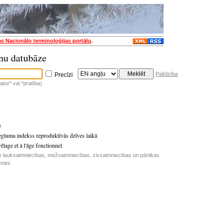
as Nacionālo terminoloģijas portālu
.
nu datubāze
Palīdzība
Precīzi
tor* vai *pratība)
e
egluma indekss reproduktīvās dzīves laikā
vêlage et à l'âge fonctionnel
e lauksaimniecības, mežsaimniecības, zivsaimniecības un pārtikas
rmini