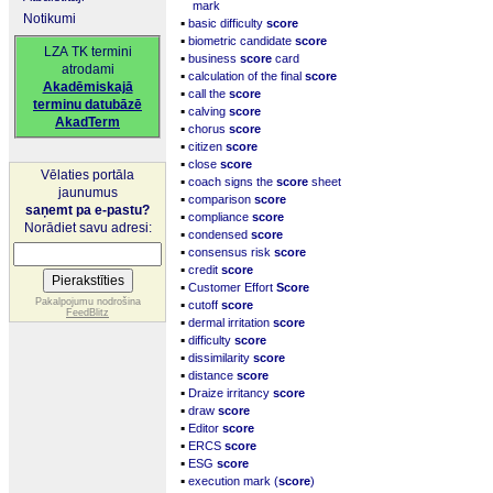
mark
Notikumi
▪
basic difficulty
score
▪
biometric candidate
score
LZA TK termini
▪
business
score
card
atrodami
▪
calculation of the final
score
Akadēmiskajā
▪
call the
score
terminu datubāzē
▪
calving
score
AkadTerm
▪
chorus
score
▪
citizen
score
▪
close
score
Vēlaties portāla
▪
coach signs the
score
sheet
jaunumus
▪
comparison
score
saņemt pa e-pastu?
▪
compliance
score
Norādiet savu adresi:
▪
condensed
score
▪
consensus risk
score
▪
credit
score
▪
Customer Effort
Score
▪
Pakalpojumu nodrošina
cutoff
score
FeedBlitz
▪
dermal irritation
score
▪
difficulty
score
▪
dissimilarity
score
▪
distance
score
▪
Draize irritancy
score
▪
draw
score
▪
Editor
score
▪
ERCS
score
▪
ESG
score
▪
execution mark (
score
)