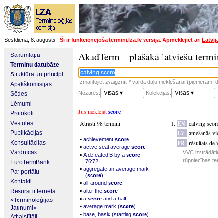
Sestdiena, 8. augusts
Šī ir funkcionējoša termini.lza.lv versija. Apmeklējiet arī
Latvij
AkadTerm – plašākā latviešu termi
Sākumlapa
Terminu datubāze
Struktūra un principi
Izmantojiet zvaigznīti * vārda daļu meklēšanai (piemēram, da
Apakškomisijas
Visas ▾
Visas ▾
Nozares:
Kolekcijas:
Sēdes
Lēmumi
Jūs meklējāt
score
Protokoli
Atrasti 98 termini
EN
calving scor
Vēstules
LV
atnešanās vi
Publikācijas
▪
achievement
score
FR
résultats de 
Konsultācijas
▪
active seat average
score
Vārdnīcas
VVC izstrādāti
▪
A defeated B by a
score
rūpniecības te
76:72
EuroTermBank
▪
aggregate an average mark
Par portālu
(
score
)
Kontakti
▪
all-around
score
▪
Resursi internetā
alter the
score
▪
a
score
and a half
«Terminoloģijas
▪
average mark (
score
)
Jaunumi»
▪
base, basic (starting
score
)
Atbalstītāji