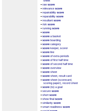
sheet
▪
raw
score
▪
relevance
score
▪
repairability
score
▪
reparability
score
▪
resultant
score
▪
risk
score
▪
running
score
▪
score
▪
score
a basket
▪
score
boarding
▪
score
category
▪
score
keeper, scorer
▪
score
line
▪
score
of extra periods
▪
score
of first half time
▪
score
of second half time
▪
score
overview
▪
score
sheet
▪
score
-sheet, result card
▪
score
-sheet (scorecard,
scoring paper), record sheet
▪
score
(to) a goal
▪
secure
score
▪
short
score
▪
show final
score
▪
similarity
score
▪
smart readiness
score
▪
social
score