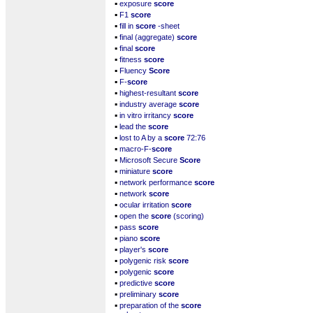
▪
exposure
score
▪
F1
score
▪
fill in
score
-sheet
▪
final (aggregate)
score
▪
final
score
▪
fitness
score
▪
Fluency
Score
▪
F-
score
▪
highest-resultant
score
▪
industry average
score
▪
in vitro irritancy
score
▪
lead the
score
▪
lost to A by a
score
72:76
▪
macro-F-
score
▪
Microsoft Secure
Score
▪
miniature
score
▪
network performance
score
▪
network
score
▪
ocular irritation
score
▪
open the
score
(scoring)
▪
pass
score
▪
piano
score
▪
player's
score
▪
polygenic risk
score
▪
polygenic
score
▪
predictive
score
▪
preliminary
score
▪
preparation of the
score