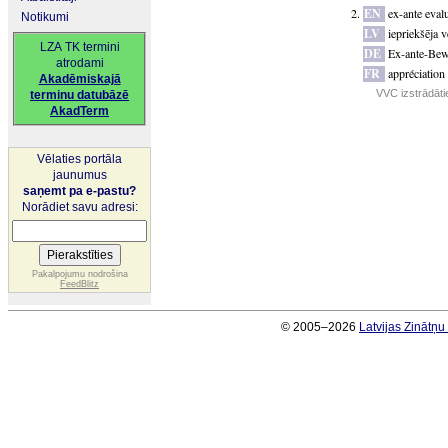
EN
ex-ante eval
Notikumi
LV
iepriekšēja 
LZA TK termini
DE
Ex-ante-Bew
atrodami
FR
appréciation
Akadēmiskajā
VVC izstrādāti
terminu datubāzē
AkadTerm
Vēlaties portāla
jaunumus
saņemt pa e-pastu?
Norādiet savu adresi:
Pakalpojumu nodrošina
FeedBlitz
© 2005–2026
Latvijas Zinātņ