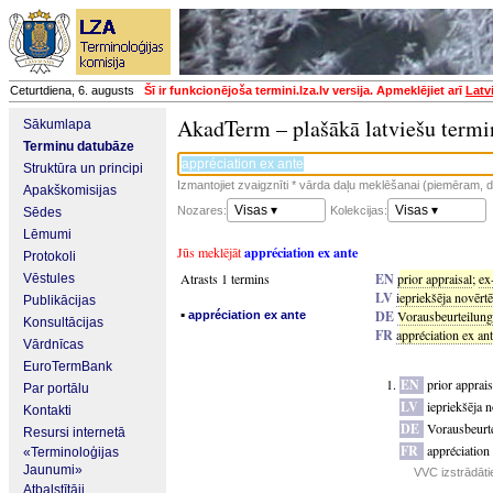
Ceturtdiena, 6. augusts
Šī ir funkcionējoša termini.lza.lv versija. Apmeklējiet arī
Latv
AkadTerm – plašākā latviešu termi
Sākumlapa
Terminu datubāze
Struktūra un principi
Izmantojiet zvaigznīti * vārda daļu meklēšanai (piemēram, da
Apakškomisijas
Visas ▾
Visas ▾
Nozares:
Kolekcijas:
Sēdes
Lēmumi
Jūs meklējāt
appréciation ex ante
Protokoli
Atrasts 1 termins
EN
prior appraisal
;
ex
Vēstules
LV
iepriekšēja novērt
Publikācijas
▪
DE
Vorausbeurteilung
appréciation ex ante
Konsultācijas
FR
appréciation ex an
Vārdnīcas
EuroTermBank
EN
prior apprais
Par portālu
LV
iepriekšēja 
Kontakti
DE
Vorausbeurt
Resursi internetā
FR
appréciation
«Terminoloģijas
Jaunumi»
VVC izstrādāti
Atbalstītāji