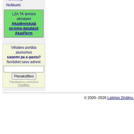
Notikumi
LZA TK termini
atrodami
Akadēmiskajā
terminu datubāzē
AkadTerm
Vēlaties portāla
jaunumus
saņemt pa e-pastu?
Norādiet savu adresi:
Pakalpojumu nodrošina
FeedBlitz
© 2005–2026
Latvijas Zinātņ