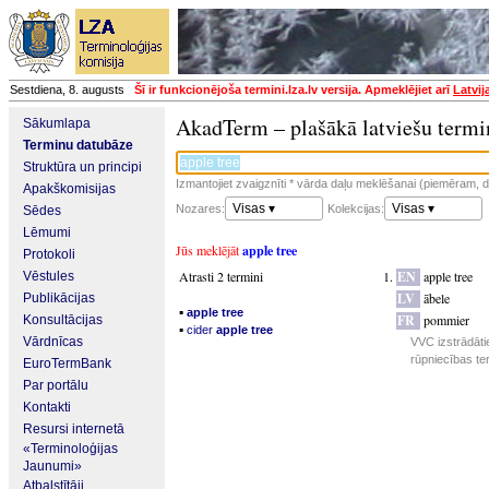
Sestdiena, 8. augusts
Šī ir funkcionējoša termini.lza.lv versija. Apmeklējiet arī
Latvij
AkadTerm – plašākā latviešu termi
Sākumlapa
Terminu datubāze
Struktūra un principi
Izmantojiet zvaigznīti * vārda daļu meklēšanai (piemēram, da
Apakškomisijas
Visas ▾
Visas ▾
Nozares:
Kolekcijas:
Sēdes
Lēmumi
Jūs meklējāt
apple tree
Protokoli
Atrasti 2 termini
EN
apple tree
Vēstules
LV
ābele
Publikācijas
▪
apple tree
FR
pommier
Konsultācijas
▪
cider
apple tree
Vārdnīcas
VVC izstrādāti
rūpniecības te
EuroTermBank
Par portālu
Kontakti
Resursi internetā
«Terminoloģijas
Jaunumi»
Atbalstītāji