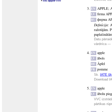
▪
wild
apple
-tree
APPLE
;
A
EN
firma AP
LV
фирма A
RU
Definīcija:
A
ražotājām. P
paplašinātām
Datu pārraid
vārdnīca —
apple
EN
ābols
LV
Äpfel
DE
pomme
FR
Sk.
IATE šķi
Download IA
apple
EN
ābolu pieg
LV
VVC izstrād
pārtikas rūp