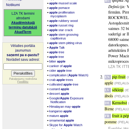
фирма Ap
RU
▪
apple
mussel scale
Notikumi
Definīcija:
V
▪
apple
pomace
firmām. Pir
▪
apple
proliferation
LZA TK termini
mycoplasm
ROCKWELL 65
atrodami
▪
apple
rubbery wood
Astoņdesmita
Akadēmiskajā
▪
apple
russet ring
terminu datubāzē
saimes 32 bi
▪
apple
star crack
AkadTerm
saderīgi ar 
▪
apple
stem grooving
capillovirus
68000 saimes
▪
apple
stem pitting virus
datorkopnes.
Vēlaties portāla
▪
Apple
Talk
arhitektūru
jaunumus
▪
apple
-tree
saņemt pa e-pastu?
Power Macint
▪
apple
tree
Norādiet savu adresi:
mikroproces
▪
bitter
apple
▪
canker of
apple
LZA TK ITTE
▪
cider
apple
tree
▪
complication (
Apple
Watch)
pip fruit
EN
(
▪
Pakalpojumu nodrošina
crab
apple
-trees
apple
FeedBlitz
(PIEĻAUJ
▪
cultivated
apple
-tree
▪
sēkleņi
custard
apple
LV
(I
▪
dessert
apple
ābols
(PIEĻAUJ
▪
Google/
Apple
Exposure
Kernobst
Notification
DE
▪
Himalayan may-
apple
Birne
(PIEĻAU
▪
kangaroo
apple
fruit à pé
▪
FR
mature
apple
▪
ornamental
apple
pomme
(PIEĻA
▪
Skype for
Apple
Watch
EuroVoc tēz