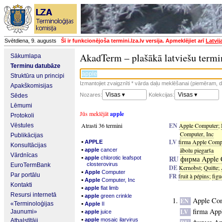
Svētdiena, 9. augusts
Šī ir funkcionējoša termini.lza.lv versija. Apmeklējiet arī
Latvij
AkadTerm – plašākā latviešu termi
Sākumlapa
Terminu datubāze
Struktūra un principi
Izmantojiet zvaigznīti * vārda daļu meklēšanai (piemēram, da
Apakškomisijas
Visas ▾
Visas ▾
Nozares:
Kolekcijas:
Sēdes
Lēmumi
Jūs meklējāt
apple
Protokoli
Atrasti 36 termini
EN
Apple Computer
;
Vēstules
Computer, Inc
Publikācijas
▪
LV
firma Apple Comp
APPLE
Konsultācijas
▪
ābolu piegarša
apple
cancer
Vārdnīcas
▪
RU
фирма Apple 
apple
chlorotic leafspot
closterovirus
EuroTermBank
DE
Kernobst
;
Quitte
;
▪
Apple
Computer
Par portālu
FR
fruit à pépins
;
figu
▪
Apple
Computer, Inc
Kontakti
▪
apple
flat limb
Resursi internetā
▪
apple
green crinkle
Apple Co
EN
▪
«Terminoloģijas
Apple
II
firma App
▪
LV
Jaunumi»
apple
juice
▪
apple
mosaic ilarvirus
Atbalstītāji