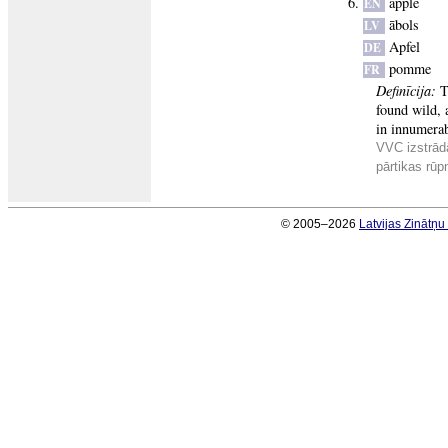
apple
EN
ābols
LV
Apfel
DE
pomme
FR
Definīcija:
T
found wild, 
in innumerab
VVC izstrād
pārtikas rūp
© 2005–2026
Latvijas Zinātņ