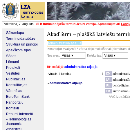
Piektdiena, 7. augusts
Šī ir funkcionējoša termini.lza.lv versija. Apmeklējiet arī
Latvi
AkadTerm – plašākā latviešu termi
Sākumlapa
Terminu datubāze
Struktūra un principi
Izmantojiet zvaigznīti * vārda daļu meklēšanai (piemēram, da
Apakškomisijas
Visas ▾
Visas ▾
Nozares:
Kolekcijas:
Sēdes
Lēmumi
Jūs meklējāt
administratīva atļauja
Protokoli
Atrasts 1 termins
EN
administrati
Vēstules
LV
administratīv
Publikācijas
▪
administratīva atļauja
DE
behördliche
Konsultācijas
FR
autorisation 
Vārdnīcas
EuroTermBank
VVC izstrādātie
Par portālu
Kontakti
Resursi internetā
«Terminoloģijas
Jaunumi»
Atbalstītāji