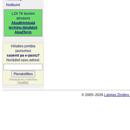
Notikumi
LZA TK termini
atrodami
Akadēmiskajā
terminu datubāzē
AkadTerm
Vēlaties portāla
jaunumus
saņemt pa e-pastu?
Norādiet savu adresi:
Pakalpojumu nodrošina
FeedBlitz
© 2005–2026
Latvijas Zinātņ