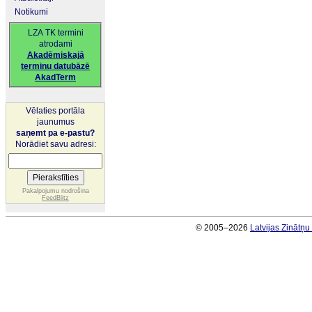
Notikumi
LZA TK termini
atrodami
Akadēmiskajā
terminu datubāzē
AkadTerm
Vēlaties portāla
jaunumus
saņemt pa e-pastu?
Norādiet savu adresi:
Pakalpojumu nodrošina
FeedBlitz
© 2005–2026
Latvijas Zinātņ