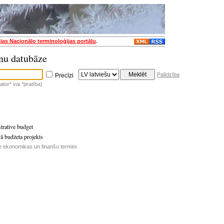
ijas Nacionālo terminoloģijas portālu
.
nu datubāze
Palīdzība
Precīzi
tor* vai *pratība)
strative budget
vā budžeta projekts
e ekonomikas un finanšu termini