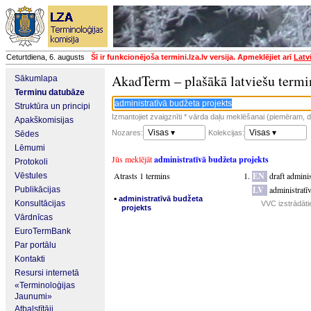
Ceturtdiena, 6. augusts
Šī ir funkcionējoša termini.lza.lv versija. Apmeklējiet arī
Latv
AkadTerm – plašākā latviešu termi
Sākumlapa
Terminu datubāze
Struktūra un principi
Izmantojiet zvaigznīti * vārda daļu meklēšanai (piemēram, da
Apakškomisijas
Visas ▾
Visas ▾
Nozares:
Kolekcijas:
Sēdes
Lēmumi
Jūs meklējāt
administratīvā budžeta projekts
Protokoli
Atrasts 1 termins
EN
draft admini
Vēstules
LV
administratī
Publikācijas
▪
administratīvā budžeta
Konsultācijas
VVC izstrādāti
projekts
Vārdnīcas
EuroTermBank
Par portālu
Kontakti
Resursi internetā
«Terminoloģijas
Jaunumi»
Atbalstītāji