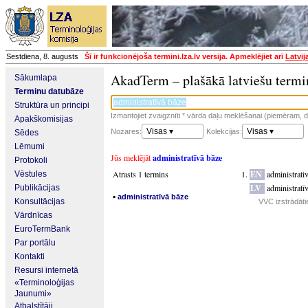
Sestdiena, 8. augusts
Šī ir funkcionējoša termini.lza.lv versija. Apmeklējiet arī
Latvij
AkadTerm – plašākā latviešu termi
Sākumlapa
Terminu datubāze
Struktūra un principi
Izmantojiet zvaigznīti * vārda daļu meklēšanai (piemēram, da
Apakškomisijas
Visas ▾
Visas ▾
Nozares:
Kolekcijas:
Sēdes
Lēmumi
Jūs meklējāt
administratīvā bāze
Protokoli
Atrasts 1 termins
EN
administrati
Vēstules
LV
administratī
Publikācijas
▪
administratīvā bāze
Konsultācijas
VVC izstrādāti
Vārdnīcas
EuroTermBank
Par portālu
Kontakti
Resursi internetā
«Terminoloģijas
Jaunumi»
Atbalstītāji