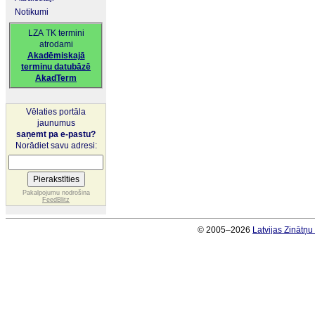
Notikumi
LZA TK termini
atrodami
Akadēmiskajā
terminu datubāzē
AkadTerm
Vēlaties portāla
jaunumus
saņemt pa e-pastu?
Norādiet savu adresi:
Pakalpojumu nodrošina
FeedBlitz
© 2005–2026
Latvijas Zinātņ