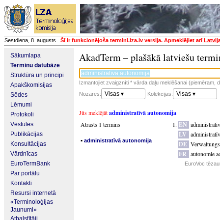
Sestdiena, 8. augusts
Šī ir funkcionējoša termini.lza.lv versija. Apmeklējiet arī
Latvij
AkadTerm – plašākā latviešu termi
Sākumlapa
Terminu datubāze
Struktūra un principi
Izmantojiet zvaigznīti * vārda daļu meklēšanai (piemēram, da
Apakškomisijas
Visas ▾
Visas ▾
Nozares:
Kolekcijas:
Sēdes
Lēmumi
Jūs meklējāt
administratīvā autonomija
Protokoli
Atrasts 1 termins
EN
administrat
Vēstules
LV
administratī
Publikācijas
▪
administratīvā autonomija
DE
Verwaltungs
Konsultācijas
FR
autonomie ad
Vārdnīcas
EuroTermBank
EuroVoc tēzau
Par portālu
Kontakti
Resursi internetā
«Terminoloģijas
Jaunumi»
Atbalstītāji