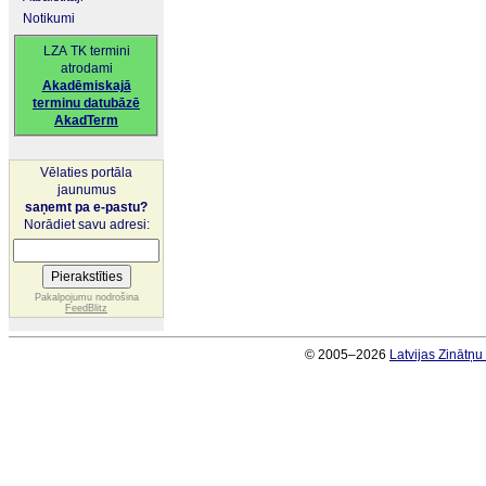
Notikumi
LZA TK termini
atrodami
Akadēmiskajā
terminu datubāzē
AkadTerm
Vēlaties portāla
jaunumus
saņemt pa e-pastu?
Norādiet savu adresi:
Pakalpojumu nodrošina
FeedBlitz
© 2005–2026
Latvijas Zinātņ