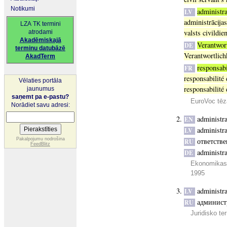
Notikumi
administra
LV
administrācijas
LZA TK termini
valsts civildie
atrodami
Akadēmiskajā
Verantwor
DE
terminu datubāzē
Verantwortlich
AkadTerm
responsabi
FR
responsabilité 
Vēlaties portāla
responsabilité 
jaunumus
saņemt pa e-pastu?
EuroVoc tēz
Norādiet savu adresi:
administra
EN
administra
LV
Pakalpojumu nodrošina
ответств
RU
FeedBlitz
administr
DE
Ekonomikas,
1995
administra
LV
админист
RU
Juridisko te