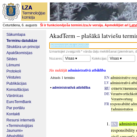
Ceturtdiena, 6. augusts
Šī ir funkcionējoša termini.lza.lv versija. Apmeklējiet arī
Latv
AkadTerm – plašākā latviešu termi
Sākumlapa
Terminu datubāze
Struktūra un principi
Izmantojiet zvaigznīti * vārda daļu meklēšanai (piemēram, da
Apakškomisijas
Visas ▾
Visas ▾
Nozares:
Kolekcijas:
Sēdes
Lēmumi
Jūs meklējāt
administratīvā atbildība
Protokoli
Atrasts 1 termins
EN
administrative res
Vēstules
LV
administratīvā atbi
Publikācijas
▪
RU
ответственно
administratīvā atbildība
Konsultācijas
DE
Verantwortlichkei
Vārdnīcas
Verantwortung
EuroTermBank
FR
responsabilité admi
Par portālu
l'administration
Kontakti
Resursi internetā
administra
EN
«Terminoloģijas
responsibility 
Jaunumi»
civil servant's
Atbalstītāji