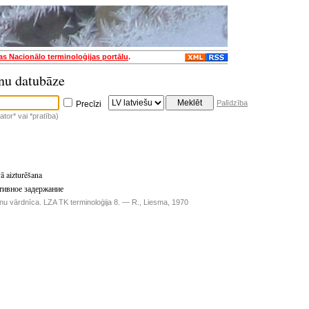
jas Nacionālo terminoloģijas portālu
.
nu datubāze
Palīdzība
Precīzi
tor* vai *pratība)
vā aizturēšana
тивное задержание
inu vārdnīca. LZA TK terminoloģija 8. — R., Liesma, 1970