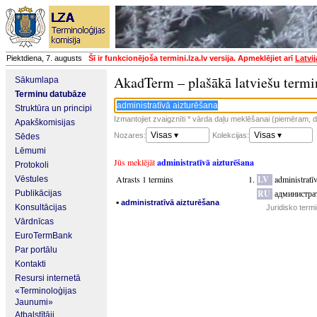
Piektdiena, 7. augusts
Šī ir funkcionējoša termini.lza.lv versija. Apmeklējiet arī
Latvi
AkadTerm – plašākā latviešu termi
Sākumlapa
Terminu datubāze
Struktūra un principi
Izmantojiet zvaigznīti * vārda daļu meklēšanai (piemēram, da
Apakškomisijas
Visas ▾
Visas ▾
Nozares:
Kolekcijas:
Sēdes
Lēmumi
Jūs meklējāt
administratīvā aizturēšana
Protokoli
Atrasts 1 termins
LV
administratī
Vēstules
RU
администра
Publikācijas
▪
administratīvā aizturēšana
Konsultācijas
Juridisko term
Vārdnīcas
EuroTermBank
Par portālu
Kontakti
Resursi internetā
«Terminoloģijas
Jaunumi»
Atbalstītāji