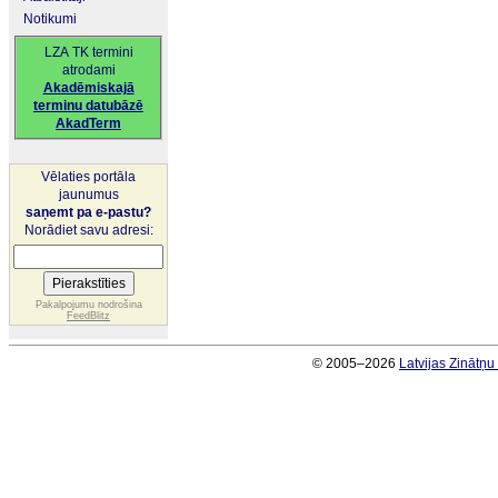
Notikumi
LZA TK termini
atrodami
Akadēmiskajā
terminu datubāzē
AkadTerm
Vēlaties portāla
jaunumus
saņemt pa e-pastu?
Norādiet savu adresi:
Pakalpojumu nodrošina
FeedBlitz
© 2005–2026
Latvijas Zinātņ