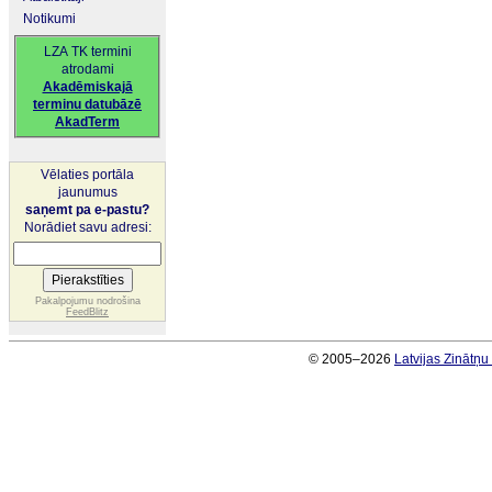
Notikumi
LZA TK termini
atrodami
Akadēmiskajā
terminu datubāzē
AkadTerm
Vēlaties portāla
jaunumus
saņemt pa e-pastu?
Norādiet savu adresi:
Pakalpojumu nodrošina
FeedBlitz
© 2005–2026
Latvijas Zinātņ