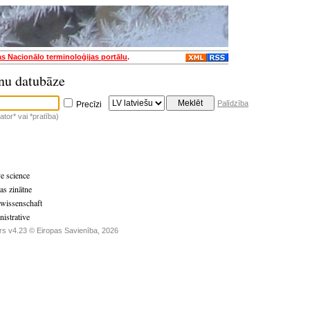
as Nacionālo terminoloģijas portālu
.
nu datubāze
Palīdzība
Precīzi
tor* vai *pratība)
ve science
as zinātne
wissenschaft
nistrative
rs v4.23 © Eiropas Savienība, 2026