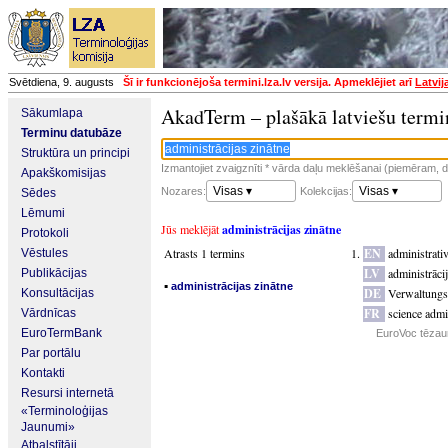
Svētdiena, 9. augusts
Šī ir funkcionējoša termini.lza.lv versija. Apmeklējiet arī
Latvij
AkadTerm – plašākā latviešu termi
Sākumlapa
Terminu datubāze
Struktūra un principi
Izmantojiet zvaigznīti * vārda daļu meklēšanai (piemēram, da
Apakškomisijas
Visas ▾
Visas ▾
Nozares:
Kolekcijas:
Sēdes
Lēmumi
Jūs meklējāt
administrācijas zinātne
Protokoli
Atrasts 1 termins
EN
administrati
Vēstules
LV
administrācij
Publikācijas
▪
administrācijas zinātne
DE
Verwaltungs
Konsultācijas
FR
science admi
Vārdnīcas
EuroTermBank
EuroVoc tēzau
Par portālu
Kontakti
Resursi internetā
«Terminoloģijas
Jaunumi»
Atbalstītāji