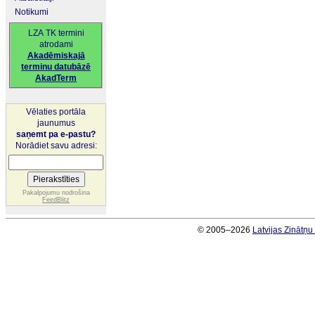
Notikumi
LZA TK termini
atrodami
Akadēmiskajā
terminu datubāzē
AkadTerm
Vēlaties portāla
jaunumus
saņemt pa e-pastu?
Norādiet savu adresi:
Pakalpojumu nodrošina
FeedBlitz
© 2005–2026
Latvijas Zinātņ