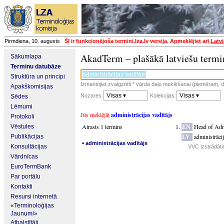
Pirmdiena, 10. augusts
Šī ir funkcionējoša termini.lza.lv versija. Apmeklējiet arī
Latvi
AkadTerm – plašākā latviešu termi
Sākumlapa
Terminu datubāze
Struktūra un principi
Izmantojiet zvaigznīti * vārda daļu meklēšanai (piemēram, da
Apakškomisijas
Visas ▾
Visas ▾
Nozares:
Kolekcijas:
Sēdes
Lēmumi
Jūs meklējāt
administrācijas vadītājs
Protokoli
Atrasts 1 termins
EN
Head of Adm
Vēstules
LV
administrācij
Publikācijas
▪
administrācijas vadītājs
Konsultācijas
VVC izstrādātie
Vārdnīcas
EuroTermBank
Par portālu
Kontakti
Resursi internetā
«Terminoloģijas
Jaunumi»
Atbalstītāji