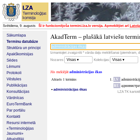
Svētdiena, 9. augusts
Šī ir funkcionējoša termini.lza.lv versija. Apmeklējiet arī
Latvij
AkadTerm – plašākā latviešu termi
Sākumlapa
Terminu datubāze
Struktūra un principi
Izmantojiet zvaigznīti * vārda daļu meklēšanai (piemēram, da
Apakškomisijas
Visas ▾
Visas ▾
Nozares:
Kolekcijas:
Sēdes
Lēmumi
Jūs meklējāt
administrācijas ēkas
Protokoli
Atrasts 1 termins
LV
administrāci
Vēstules
RU
администра
Publikācijas
▪
administrācijas ēkas
Konsultācijas
LZA TK kartot
Vārdnīcas
EuroTermBank
Par portālu
Kontakti
Resursi internetā
«Terminoloģijas
Jaunumi»
Atbalstītāji