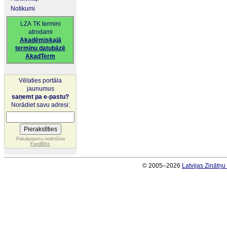
Notikumi
LZA TK termini
atrodami
Akadēmiskajā
terminu datubāzē
AkadTerm
Vēlaties portāla
jaunumus
saņemt pa e-pastu?
Norādiet savu adresi:
Pakalpojumu nodrošina
FeedBlitz
© 2005–2026
Latvijas Zinātņ