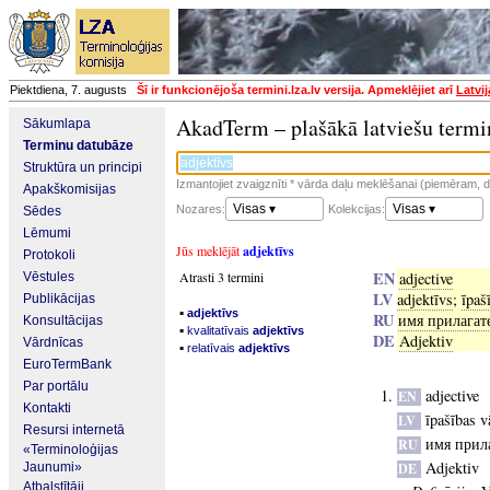
Piektdiena, 7. augusts
Šī ir funkcionējoša termini.lza.lv versija. Apmeklējiet arī
Latvi
AkadTerm – plašākā latviešu termi
Sākumlapa
Terminu datubāze
Struktūra un principi
Izmantojiet zvaigznīti * vārda daļu meklēšanai (piemēram, da
Apakškomisijas
Visas ▾
Visas ▾
Nozares:
Kolekcijas:
Sēdes
Lēmumi
Jūs meklējāt
adjektīvs
Protokoli
EN
Atrasti 3 termini
adjective
Vēstules
LV
adjektīvs
;
īpaš
Publikācijas
▪
adjektīvs
RU
имя прилагат
Konsultācijas
▪
kvalitatīvais
adjektīvs
DE
Adjektiv
Vārdnīcas
▪
relatīvais
adjektīvs
EuroTermBank
Par portālu
adjective
EN
Kontakti
īpašības v
LV
Resursi internetā
имя прил
RU
«Terminoloģijas
Adjektiv
Jaunumi»
DE
Atbalstītāji