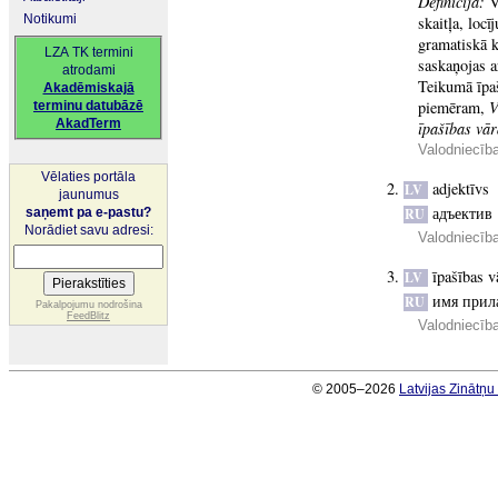
Definīcija:
V
Notikumi
skaitļa, loc
gramatiskā k
LZA TK termini
saskaņojas a
atrodami
Teikumā īpaš
Akadēmiskajā
piemēram,
V
terminu datubāzē
AkadTerm
īpašības vār
Valodniecīb
Vēlaties portāla
adjektīvs
LV
jaunumus
адъектив
saņemt pa e-pastu?
RU
Norādiet savu adresi:
Valodniecība
īpašības v
LV
имя прил
RU
Pakalpojumu nodrošina
FeedBlitz
Valodniecīb
© 2005–2026
Latvijas Zinātņ