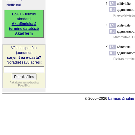
LV
aditivitāte
Notikumi
RU
аддитивнос
LZA TK termini
Krievu-latvieš
atrodami
Akadēmiskajā
LV
aditivitāte
terminu datubāzē
RU
аддитивнос
AkadTerm
Matemātika. LP
LV
aditivitāte
Vēlaties portāla
RU
аддитивнос
jaunumus
saņemt pa e-pastu?
Fizikas termin
Norādiet savu adresi:
Pakalpojumu nodrošina
FeedBlitz
© 2005–2026
Latvijas Zinātņ