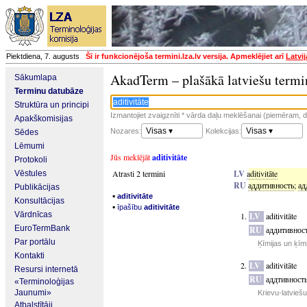
Piektdiena, 7. augusts
Šī ir funkcionējoša termini.lza.lv versija. Apmeklējiet arī
Latvi
AkadTerm – plašākā latviešu termi
Sākumlapa
Terminu datubāze
Struktūra un principi
Izmantojiet zvaigznīti * vārda daļu meklēšanai (piemēram, da
Apakškomisijas
Visas ▾
Visas ▾
Nozares:
Kolekcijas:
Sēdes
Lēmumi
Jūs meklējāt
aditivitāte
Protokoli
Atrasti 2 termini
LV
aditivitāte
Vēstules
RU
аддитивность
;
ад
Publikācijas
▪
aditivitāte
Konsultācijas
▪
īpašību
aditivitāte
Vārdnīcas
LV
aditivitāte
EuroTermBank
RU
аддитивнос
Par portālu
Ķīmijas un ķīm
Kontakti
LV
aditivitāte
Resursi internetā
RU
аддтивност
«Terminoloģijas
Jaunumi»
Krievu-latvieš
Atbalstītāji