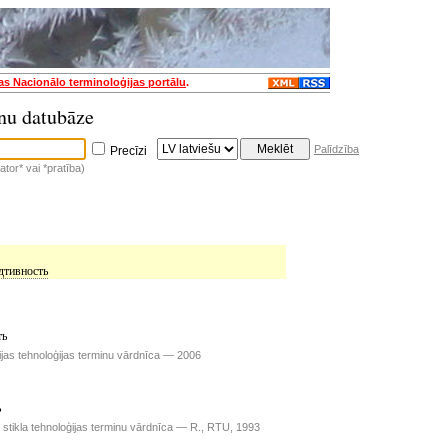
jas Nacionālo terminoloģijas portālu
.
nu datubāze
Palīdzība
Precīzi
tor* vai *pratība)
дтивность
ть
ijas tehnoloģijas terminu vārdnīca — 2006
ь
u stikla tehnoloģijas terminu vārdnīca — R., RTU, 1993