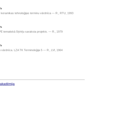
ть
u keramikas tehnoloģijas terminu vārdnīca — R., RTU, 1993
ть
E tematiskā šķirkļu saraksta projekts. — R., 1979
ть
u vārdnīca. LZA TK Terminoloģija 5 — R., LVI, 1964
u akadēmija