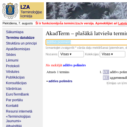
Piektdiena, 7. augusts
Šī ir funkcionējoša termini.lza.lv versija. Apmeklējiet arī
Latvi
AkadTerm – plašākā latviešu termi
Sākumlapa
Terminu datubāze
Struktūra un principi
Izmantojiet zvaigznīti * vārda daļu meklēšanai (piemēram, da
Apakškomisijas
Visas ▾
Visas ▾
Nozares:
Kolekcijas:
Sēdes
Lēmumi
Jūs meklējāt
aditīvs polimērs
Protokoli
Atrasts 1 termins
LV
aditīvs poli
Vēstules
RU
аддитивный
Publikācijas
▪
aditīvs polimērs
Konsultācijas
Ķīmijas un ķīm
Vārdnīcas
EuroTermBank
Par portālu
Kontakti
Resursi internetā
«Terminoloģijas
Jaunumi»
Atbalstītāji