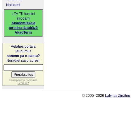
Notikumi
LZA TK termini
atrodami
Akadēmiskajā
terminu datubāzē
AkadTerm
Vēlaties portāla
jaunumus
saņemt pa e-pastu?
Norādiet savu adresi:
Pakalpojumu nodrošina
FeedBlitz
© 2005–2026
Latvijas Zinātņ