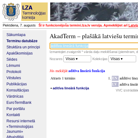
Piektdiena, 7. augusts
Šī ir funkcionējoša termini.lza.lv versija. Apmeklējiet arī
Latvi
AkadTerm – plašākā latviešu termi
Sākumlapa
Terminu datubāze
Struktūra un principi
Izmantojiet zvaigznīti * vārda daļu meklēšanai (piemēram, da
Apakškomisijas
Visas ▾
Visas ▾
Nozares:
Kolekcijas:
Sēdes
Lēmumi
Jūs meklējāt
aditīva lineārā funkcija
Protokoli
Atrasts 1 termins
EN
additive line
Vēstules
LV
aditīva lineā
Publikācijas
▪
aditīva lineārā funkcija
Konsultācijas
VVC izstrādāti
Vārdnīcas
EuroTermBank
Par portālu
Kontakti
Resursi internetā
«Terminoloģijas
Jaunumi»
Atbalstītāji