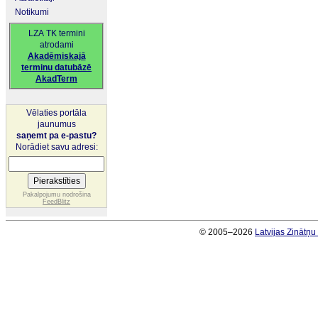
Notikumi
LZA TK termini
atrodami
Akadēmiskajā
terminu datubāzē
AkadTerm
Vēlaties portāla
jaunumus
saņemt pa e-pastu?
Norādiet savu adresi:
Pakalpojumu nodrošina
FeedBlitz
© 2005–2026
Latvijas Zinātņ