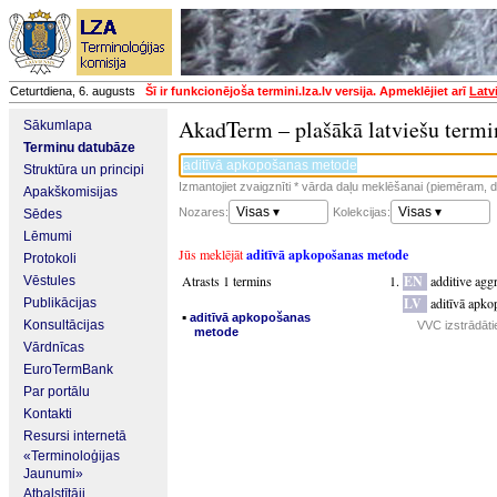
Ceturtdiena, 6. augusts
Šī ir funkcionējoša termini.lza.lv versija. Apmeklējiet arī
Latv
AkadTerm – plašākā latviešu termi
Sākumlapa
Terminu datubāze
Struktūra un principi
Izmantojiet zvaigznīti * vārda daļu meklēšanai (piemēram, da
Apakškomisijas
Visas ▾
Visas ▾
Nozares:
Kolekcijas:
Sēdes
Lēmumi
Jūs meklējāt
aditīvā apkopošanas metode
Protokoli
Atrasts 1 termins
EN
additive agg
Vēstules
LV
aditīvā apk
Publikācijas
▪
aditīvā apkopošanas
Konsultācijas
VVC izstrādātie
metode
Vārdnīcas
EuroTermBank
Par portālu
Kontakti
Resursi internetā
«Terminoloģijas
Jaunumi»
Atbalstītāji