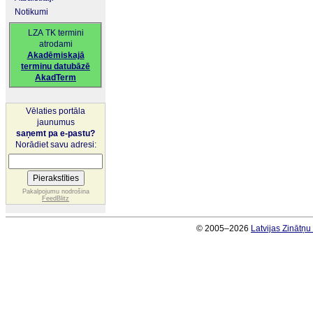
Notikumi
LZA TK termini
atrodami
Akadēmiskajā
terminu datubāzē
AkadTerm
Vēlaties portāla
jaunumus
saņemt pa e-pastu?
Norādiet savu adresi:
Pakalpojumu nodrošina
FeedBlitz
© 2005–2026
Latvijas Zinātņ