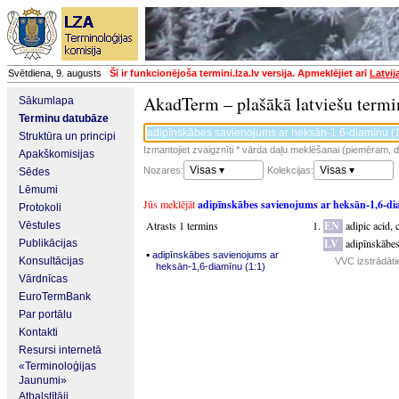
Svētdiena, 9. augusts
Šī ir funkcionējoša termini.lza.lv versija. Apmeklējiet arī
Latvij
AkadTerm – plašākā latviešu termi
Sākumlapa
Terminu datubāze
Struktūra un principi
Izmantojiet zvaigznīti * vārda daļu meklēšanai (piemēram, da
Apakškomisijas
Visas ▾
Visas ▾
Nozares:
Kolekcijas:
Sēdes
Lēmumi
Jūs meklējāt
adipīnskābes savienojums ar heksān-1,6-di
Protokoli
Atrasts 1 termins
EN
adipic acid,
Vēstules
LV
adipīnskābes
Publikācijas
▪
adipīnskābes savienojums ar
Konsultācijas
VVC izstrādāti
heksān-1,6-diamīnu (1:1)
Vārdnīcas
EuroTermBank
Par portālu
Kontakti
Resursi internetā
«Terminoloģijas
Jaunumi»
Atbalstītāji