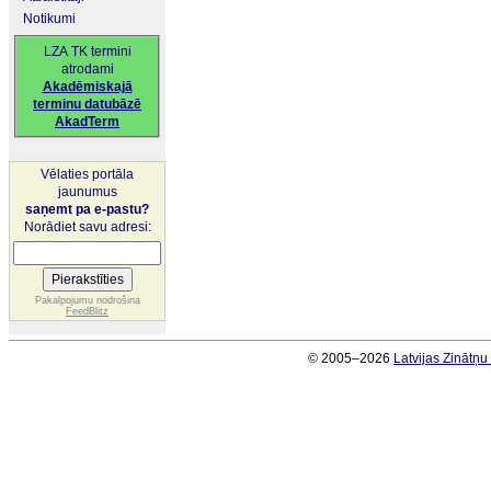
Notikumi
LZA TK termini
atrodami
Akadēmiskajā
terminu datubāzē
AkadTerm
Vēlaties portāla
jaunumus
saņemt pa e-pastu?
Norādiet savu adresi:
Pakalpojumu nodrošina
FeedBlitz
© 2005–2026
Latvijas Zinātņ