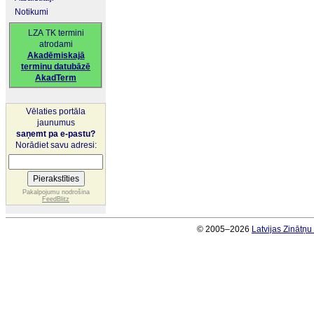
Notikumi
LZA TK termini
atrodami
Akadēmiskajā
terminu datubāzē
AkadTerm
Vēlaties portāla
jaunumus
saņemt pa e-pastu?
Norādiet savu adresi:
Pakalpojumu nodrošina
FeedBlitz
© 2005–2026
Latvijas Zinātņ