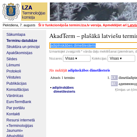
Piektdiena, 7. augusts
Šī ir funkcionējoša termini.lza.lv versija. Apmeklējiet arī
Latvi
AkadTerm – plašākā latviešu termi
Sākumlapa
Terminu datubāze
Struktūra un principi
Izmantojiet zvaigznīti * vārda daļu meklēšanai (piemēram, da
Apakškomisijas
Visas ▾
Visas ▾
Nozares:
Kolekcijas:
Sēdes
Lēmumi
Jūs meklējāt
adipīnskābes dimetilesteris
Protokoli
Atrasts 1 termins
LV
dimetiladipi
Vēstules
RU
адипиновод
Publikācijas
▪
adipīnskābes
Konsultācijas
Ķīmijas un ķīm
dimetilesteris
Vārdnīcas
EuroTermBank
Par portālu
Kontakti
Resursi internetā
«Terminoloģijas
Jaunumi»
Atbalstītāji