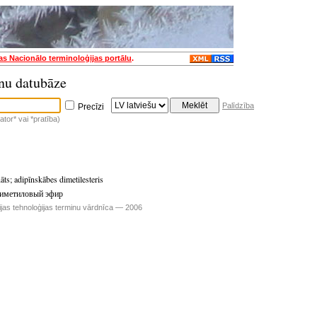
jas Nacionālo terminoloģijas portālu
.
nu datubāze
Palīdzība
Precīzi
tor* vai *pratība)
nāts
;
adipīnskābes dimetilesteris
иметиловый эфир
ijas tehnoloģijas terminu vārdnīca — 2006