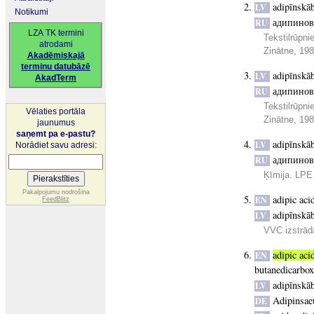
adipīnskā
LV
Notikumi
адипинов
RU
LZA TK termini
Tekstilrūpni
atrodami
Zinātne, 19
Akadēmiskajā
terminu datubāzē
adipīnskā
LV
AkadTerm
адипинов
RU
Tekstilrūpni
Vēlaties portāla
Zinātne, 19
jaunumus
saņemt pa e-pastu?
adipīnskā
LV
Norādiet savu adresi:
адипинов
RU
Ķīmija. LPE 
Pakalpojumu nodrošina
adipic aci
EN
FeedBlitz
adipīnskā
LV
VVC izstrādā
adipic aci
EN
butanedicarbox
adipīnskā
LV
Adipinsae
DE