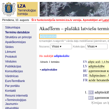
Pirmdiena, 10. augusts
Šī ir funkcionējoša termini.lza.lv versija. Apmeklējiet arī
Latvi
AkadTerm – plašākā latviešu termi
Sākumlapa
Terminu datubāze
Struktūra un principi
Izmantojiet zvaigznīti * vārda daļu meklēšanai (piemēram, da
Apakškomisijas
Visas ▾
Visas ▾
Nozares:
Kolekcijas:
Sēdes
Lēmumi
Jūs meklējāt
adipīnskābe
Protokoli
Atrasts 1 termins
EN
adipic acid
;
1,4-bu
Vēstules
LV
adipīnskābe
Publikācijas
▪
adipīnskābe
RU
адипиновая к
Konsultācijas
DE
Adipinsäure
;
Vārdnīcas
FR
acide hexanedi
EuroTermBank
Par portālu
Kontakti
adipīnskā
LV
Resursi internetā
адипинов
RU
«Terminoloģijas
Ķīmijas un 
Jaunumi»
Atbalstītāji