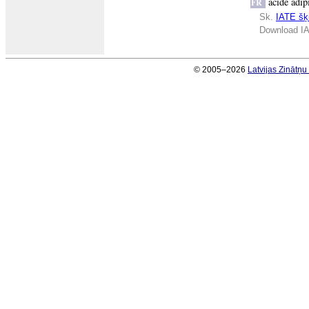
acide adip
FR
Sk.
IATE šķi
Download IA
© 2005–2026
Latvijas Zinātņ