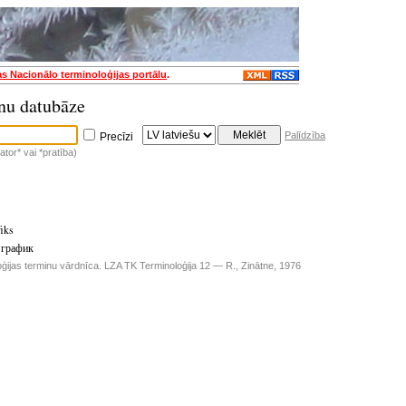
as Nacionālo terminoloģijas portālu
.
nu datubāze
Palīdzība
Precīzi
tor* vai *pratība)
fiks
 график
ģijas terminu vārdnīca. LZA TK Terminoloģija 12 — R., Zinātne, 1976