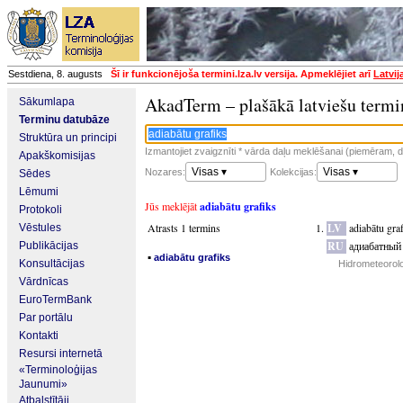
Sestdiena, 8. augusts
Šī ir funkcionējoša termini.lza.lv versija. Apmeklējiet arī
Latvij
AkadTerm – plašākā latviešu termi
Sākumlapa
Terminu datubāze
Struktūra un principi
Izmantojiet zvaigznīti * vārda daļu meklēšanai (piemēram, da
Apakškomisijas
Visas ▾
Visas ▾
Nozares:
Kolekcijas:
Sēdes
Lēmumi
Jūs meklējāt
adiabātu grafiks
Protokoli
Atrasts 1 termins
LV
adiabātu gra
Vēstules
RU
адиабатный
Publikācijas
▪
adiabātu grafiks
Konsultācijas
Hidrometeorolo
Vārdnīcas
EuroTermBank
Par portālu
Kontakti
Resursi internetā
«Terminoloģijas
Jaunumi»
Atbalstītāji