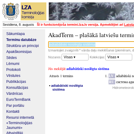
Sestdiena, 8. augusts
Šī ir funkcionējoša termini.lza.lv versija. Apmeklējiet arī
Latvij
AkadTerm – plašākā latviešu termi
Sākumlapa
Terminu datubāze
Struktūra un principi
Izmantojiet zvaigznīti * vārda daļu meklēšanai (piemēram, da
Apakškomisijas
Visas ▾
Visas ▾
Nozares:
Kolekcijas:
Sēdes
Lēmumi
Jūs meklējāt
adiabātiski noslēgta sistēma
Protokoli
Atrasts 1 termins
LV
adiabātiski 
Vēstules
RU
система ади
Publikācijas
▪
adiabātiski noslēgta
Konsultācijas
Hidrometeorolo
sistēma
Vārdnīcas
EuroTermBank
Par portālu
Kontakti
Resursi internetā
«Terminoloģijas
Jaunumi»
Atbalstītāji