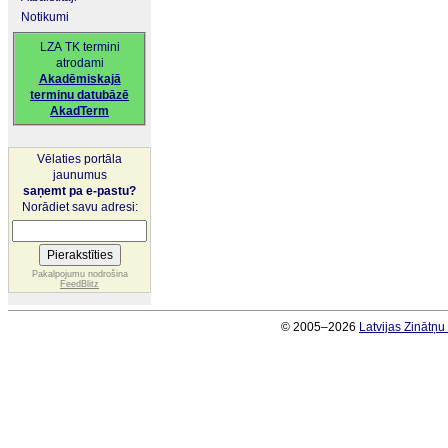
Notikumi
LZA TK termini
atrodami
Akadēmiskajā
terminu datubāzē
AkadTerm
Vēlaties portāla
jaunumus
saņemt pa e-pastu?
Norādiet savu adresi:
Pakalpojumu nodrošina
FeedBlitz
© 2005–2026
Latvijas Zinātņ