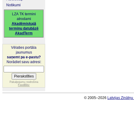
Notikumi
LZA TK termini
atrodami
Akadēmiskajā
terminu datubāzē
AkadTerm
Vēlaties portāla
jaunumus
saņemt pa e-pastu?
Norādiet savu adresi:
Pakalpojumu nodrošina
FeedBlitz
© 2005–2026
Latvijas Zinātņ