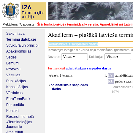
Piektdiena, 7. augusts
Šī ir funkcionējoša termini.lza.lv versija. Apmeklējiet arī
Latvi
AkadTerm – plašākā latviešu termi
Sākumlapa
Terminu datubāze
Struktūra un principi
Izmantojiet zvaigznīti * vārda daļu meklēšanai (piemēram, da
Apakškomisijas
Visas ▾
Visas ▾
Nozares:
Kolekcijas:
Sēdes
Lēmumi
Jūs meklējāt
adiabātiskais saspiedes darbs
Protokoli
Atrasts 1 termins
LV
adiabātiskai
Vēstules
RU
работа сжат
Publikācijas
▪
adiabātiskais saspiedes
Konsultācijas
Lauksaimniecīb
darbs
1974
Vārdnīcas
EuroTermBank
Par portālu
Kontakti
Resursi internetā
«Terminoloģijas
Jaunumi»
Atbalstītāji