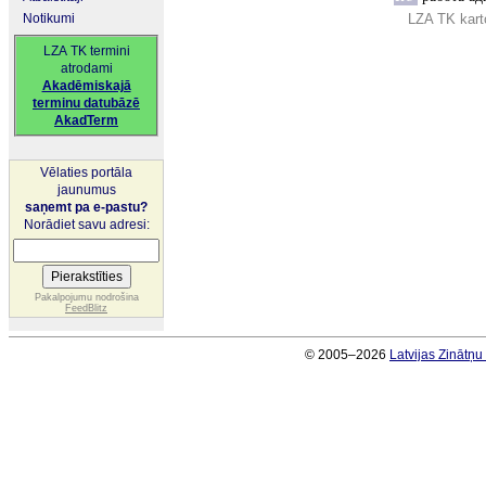
Notikumi
LZA TK kart
LZA TK termini
atrodami
Akadēmiskajā
terminu datubāzē
AkadTerm
Vēlaties portāla
jaunumus
saņemt pa e-pastu?
Norādiet savu adresi:
Pakalpojumu nodrošina
FeedBlitz
© 2005–2026
Latvijas Zinātņ