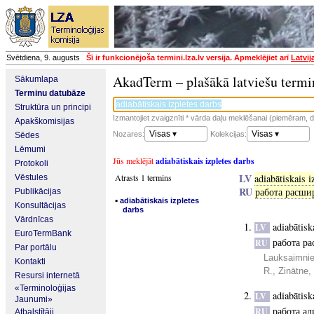
Svētdiena, 9. augusts
Šī ir funkcionējoša termini.lza.lv versija. Apmeklējiet arī
Latvij
AkadTerm – plašākā latviešu termi
Sākumlapa
Terminu datubāze
Struktūra un principi
Izmantojiet zvaigznīti * vārda daļu meklēšanai (piemēram, da
Apakškomisijas
Visas ▾
Visas ▾
Nozares:
Kolekcijas:
Sēdes
Lēmumi
Jūs meklējāt
adiabātiskais izpletes darbs
Protokoli
LV
Atrasts 1 termins
adiabātiskais i
Vēstules
RU
работа расши
Publikācijas
▪
adiabātiskais izpletes
Konsultācijas
darbs
Vārdnīcas
adiabātisk
LV
EuroTermBank
работа р
RU
Par portālu
Lauksaimnie
Kontakti
R., Zinātne,
Resursi internetā
«Terminoloģijas
adiabātisk
LV
Jaunumi»
работа а
RU
Atbalstītāji