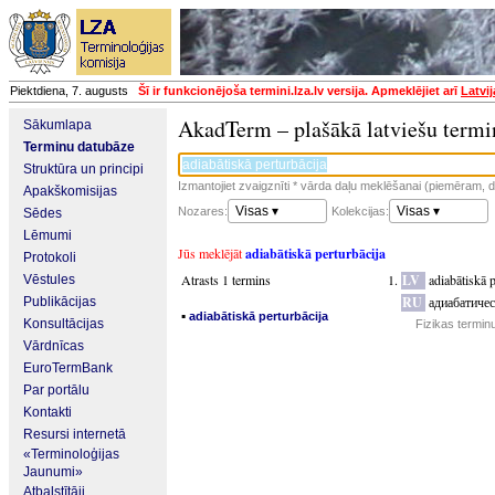
Piektdiena, 7. augusts
Šī ir funkcionējoša termini.lza.lv versija. Apmeklējiet arī
Latvi
AkadTerm – plašākā latviešu termi
Sākumlapa
Terminu datubāze
Struktūra un principi
Izmantojiet zvaigznīti * vārda daļu meklēšanai (piemēram, da
Apakškomisijas
Visas ▾
Visas ▾
Nozares:
Kolekcijas:
Sēdes
Lēmumi
Jūs meklējāt
adiabātiskā perturbācija
Protokoli
Atrasts 1 termins
LV
adiabātiskā p
Vēstules
RU
адиабатиче
Publikācijas
▪
adiabātiskā perturbācija
Konsultācijas
Fizikas termin
Vārdnīcas
EuroTermBank
Par portālu
Kontakti
Resursi internetā
«Terminoloģijas
Jaunumi»
Atbalstītāji