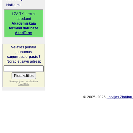
Notikumi
LZA TK termini
atrodami
Akadēmiskajā
terminu datubāzē
AkadTerm
Vēlaties portāla
jaunumus
saņemt pa e-pastu?
Norādiet savu adresi:
Pakalpojumu nodrošina
FeedBlitz
© 2005–2026
Latvijas Zinātņ