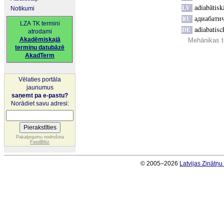
adiabātisk
LV
Notikumi
адиабатич
RU
LZA TK termini
adiabatis
DE
atrodami
Akadēmiskajā
Mehānikas t
terminu datubāzē
AkadTerm
Vēlaties portāla
jaunumus
saņemt pa e-pastu?
Norādiet savu adresi:
Pakalpojumu nodrošina
FeedBlitz
© 2005–2026
Latvijas Zinātņ