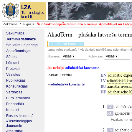
Piektdiena, 7. augusts
Šī ir funkcionējoša termini.lza.lv versija. Apmeklējiet arī
Latvi
AkadTerm – plašākā latviešu termi
Sākumlapa
Terminu datubāze
Struktūra un principi
Izmantojiet zvaigznīti * vārda daļu meklēšanai (piemēram, da
Apakškomisijas
Visas ▾
Visas ▾
Nozares:
Kolekcijas:
Sēdes
Lēmumi
Jūs meklējāt
adiabātiskā konstante
Protokoli
EN
Atrasts 1 termins
adiabatic expo
Vēstules
LV
adiabātiskā ko
Publikācijas
▪
adiabātiskā konstante
RU
адиабатическ
Konsultācijas
DE
adiabatische K
Vārdnīcas
EuroTermBank
Par portālu
adiabātisk
LV
Kontakti
адиабати
RU
Resursi internetā
Fizikas term
«Terminoloģijas
Jaunumi»
adiabatic 
EN
Atbalstītāji