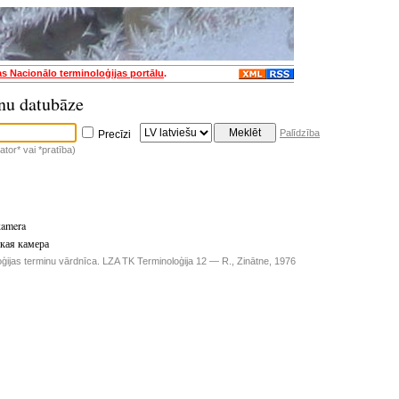
as Nacionālo terminoloģijas portālu
.
nu datubāze
Palīdzība
Precīzi
tor* vai *pratība)
kamera
ская камера
ģijas terminu vārdnīca. LZA TK Terminoloģija 12 — R., Zinātne, 1976