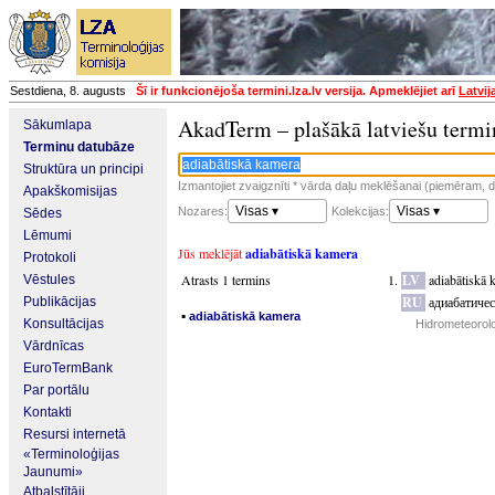
Sestdiena, 8. augusts
Šī ir funkcionējoša termini.lza.lv versija. Apmeklējiet arī
Latvij
AkadTerm – plašākā latviešu termi
Sākumlapa
Terminu datubāze
Struktūra un principi
Izmantojiet zvaigznīti * vārda daļu meklēšanai (piemēram, da
Apakškomisijas
Visas ▾
Visas ▾
Nozares:
Kolekcijas:
Sēdes
Lēmumi
Jūs meklējāt
adiabātiskā kamera
Protokoli
Atrasts 1 termins
LV
adiabātiskā 
Vēstules
RU
адиабатиче
Publikācijas
▪
adiabātiskā kamera
Konsultācijas
Hidrometeorolo
Vārdnīcas
EuroTermBank
Par portālu
Kontakti
Resursi internetā
«Terminoloģijas
Jaunumi»
Atbalstītāji