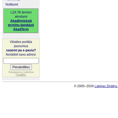
Notikumi
LZA TK termini
atrodami
Akadēmiskajā
terminu datubāzē
AkadTerm
Vēlaties portāla
jaunumus
saņemt pa e-pastu?
Norādiet savu adresi:
Pakalpojumu nodrošina
FeedBlitz
© 2005–2026
Latvijas Zinātņ