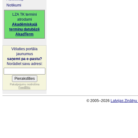
Notikumi
LZA TK termini
atrodami
Akadēmiskajā
terminu datubāzē
AkadTerm
Vēlaties portāla
jaunumus
saņemt pa e-pastu?
Norādiet savu adresi:
Pakalpojumu nodrošina
FeedBlitz
© 2005–2026
Latvijas Zinātņ