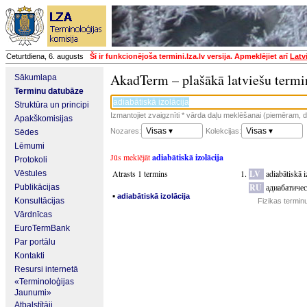
Ceturtdiena, 6. augusts
Šī ir funkcionējoša termini.lza.lv versija. Apmeklējiet arī
Latv
AkadTerm – plašākā latviešu termi
Sākumlapa
Terminu datubāze
Struktūra un principi
Izmantojiet zvaigznīti * vārda daļu meklēšanai (piemēram, da
Apakškomisijas
Visas ▾
Visas ▾
Nozares:
Kolekcijas:
Sēdes
Lēmumi
Jūs meklējāt
adiabātiskā izolācija
Protokoli
Atrasts 1 termins
LV
adiabātiskā i
Vēstules
RU
адиабатиче
Publikācijas
▪
adiabātiskā izolācija
Konsultācijas
Fizikas termin
Vārdnīcas
EuroTermBank
Par portālu
Kontakti
Resursi internetā
«Terminoloģijas
Jaunumi»
Atbalstītāji