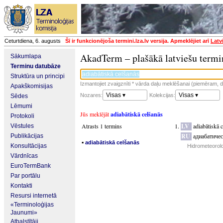
Ceturtdiena, 6. augusts
Šī ir funkcionējoša termini.lza.lv versija. Apmeklējiet arī
Latv
AkadTerm – plašākā latviešu termi
Sākumlapa
Terminu datubāze
Struktūra un principi
Izmantojiet zvaigznīti * vārda daļu meklēšanai (piemēram, da
Apakškomisijas
Visas ▾
Visas ▾
Nozares:
Kolekcijas:
Sēdes
Lēmumi
Jūs meklējāt
adiabātiskā celšanās
Protokoli
Atrasts 1 termins
LV
adiabātiskā 
Vēstules
RU
адиабатиче
Publikācijas
▪
adiabātiskā celšanās
Konsultācijas
Hidrometeorolo
Vārdnīcas
EuroTermBank
Par portālu
Kontakti
Resursi internetā
«Terminoloģijas
Jaunumi»
Atbalstītāji