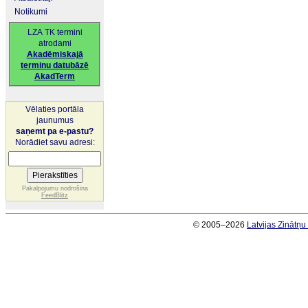
Notikumi
LZA TK termini
atrodami
Akadēmiskajā
terminu datubāzē
AkadTerm
Vēlaties portāla
jaunumus
saņemt pa e-pastu?
Norādiet savu adresi:
Pakalpojumu nodrošina
FeedBlitz
© 2005–2026
Latvijas Zinātņ