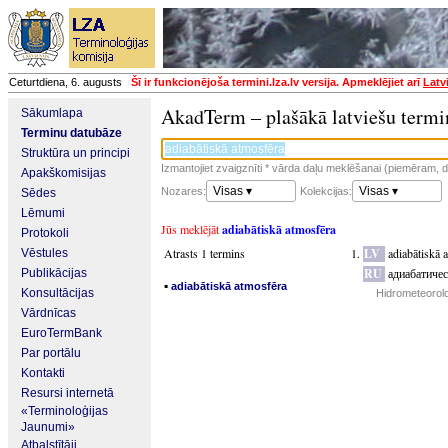
Ceturtdiena, 6. augusts
Šī ir funkcionējoša termini.lza.lv versija. Apmeklējiet arī
Latv
AkadTerm – plašākā latviešu termi
Sākumlapa
Terminu datubāze
Struktūra un principi
Izmantojiet zvaigznīti * vārda daļu meklēšanai (piemēram, da
Apakškomisijas
Visas ▾
Visas ▾
Nozares:
Kolekcijas:
Sēdes
Lēmumi
Jūs meklējāt
adiabātiskā atmosfēra
Protokoli
Atrasts 1 termins
LV
adiabātiskā 
Vēstules
RU
адиабатиче
Publikācijas
▪
adiabātiskā atmosfēra
Konsultācijas
Hidrometeorolo
Vārdnīcas
EuroTermBank
Par portālu
Kontakti
Resursi internetā
«Terminoloģijas
Jaunumi»
Atbalstītāji