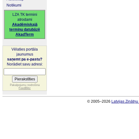
Notikumi
LZA TK termini
atrodami
Akadēmiskajā
terminu datubāzē
AkadTerm
Vēlaties portāla
jaunumus
saņemt pa e-pastu?
Norādiet savu adresi:
Pakalpojumu nodrošina
FeedBlitz
© 2005–2026
Latvijas Zinātņ