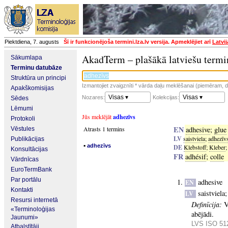
Piektdiena, 7. augusts
Šī ir funkcionējoša termini.lza.lv versija. Apmeklējiet arī
Latvi
AkadTerm – plašākā latviešu termi
Sākumlapa
Terminu datubāze
Struktūra un principi
Izmantojiet zvaigznīti * vārda daļu meklēšanai (piemēram, da
Apakškomisijas
Visas ▾
Visas ▾
Nozares:
Kolekcijas:
Sēdes
Lēmumi
Jūs meklējāt
adhezīvs
Protokoli
EN
Atrasts 1 termins
adhesive
;
glue
Vēstules
LV
saistviela
;
adhezīv
Publikācijas
▪
adhezīvs
DE
Klebstoff
;
Kleber
Konsultācijas
FR
adhésif
;
colle
Vārdnīcas
EuroTermBank
Par portālu
adhesive
EN
Kontakti
saistviela
LV
Resursi internetā
Definīcija:
V
«Terminoloģijas
abējādi.
Jaunumi»
LVS ISO 512
Atbalstītāji