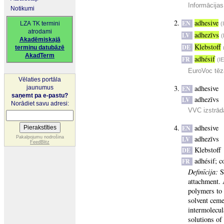
Informācijas
Notikumi
adhesive
EN
LZA TK termini
(
atrodami
adhezīvs
LV
(
Akadēmiskajā
Klebstoff
DE
terminu datubāzē
AkadTerm
adhésif
FR
(I
EuroVoc tēz
Vēlaties portāla
adhesive
jaunumus
EN
saņemt pa e-pastu?
adhezīvs
LV
Norādiet savu adresi:
VVC izstrādā
adhesive
EN
adhezīvs
Pakalpojumu nodrošina
LV
FeedBlitz
Klebstoff
DE
adhésif
;
c
FR
Definīcija:
S
attachment. 
polymers to 
solvent ceme
intermolecul
solutions of