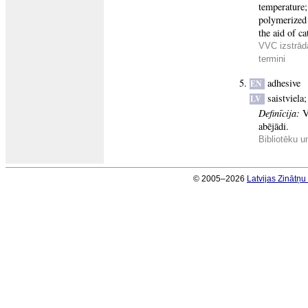
temperature;
polymerized 
the aid of c
VVC izstrādā
termini
adhesive
EN
saistviela
LV
Definīcija:
V
abējādi.
Bibliotēku u
© 2005–2026
Latvijas Zinātņ