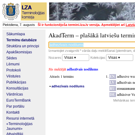
Piektdiena, 7. augusts
Šī ir funkcionējoša termini.lza.lv versija. Apmeklējiet arī
Latvi
AkadTerm – plašākā latviešu termi
Sākumlapa
Terminu datubāze
Struktūra un principi
Izmantojiet zvaigznīti * vārda daļu meklēšanai (piemēram, da
Apakškomisijas
Visas ▾
Visas ▾
Nozares:
Kolekcijas:
Sēdes
Lēmumi
Jūs meklējāt
adhezīvais nodilums
Protokoli
Atrasts 1 termins
EN
adhesive we
Vēstules
LV
adhezīvais 
Publikācijas
▪
adhezīvais nodilums
RU
изнашивани
Konsultācijas
DE
adhäsiver Ve
Vārdnīcas
EuroTermBank
Mehānikas ter
Par portālu
Kontakti
Resursi internetā
«Terminoloģijas
Jaunumi»
Atbalstītāji