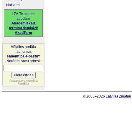
Notikumi
LZA TK termini
atrodami
Akadēmiskajā
terminu datubāzē
AkadTerm
Vēlaties portāla
jaunumus
saņemt pa e-pastu?
Norādiet savu adresi:
Pakalpojumu nodrošina
FeedBlitz
© 2005–2026
Latvijas Zinātņ