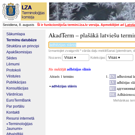
Sestdiena, 8. augusts
Šī ir funkcionējoša termini.lza.lv versija. Apmeklējiet arī
Latvij
AkadTerm – plašākā latviešu termi
Sākumlapa
Terminu datubāze
Struktūra un principi
Izmantojiet zvaigznīti * vārda daļu meklēšanai (piemēram, da
Apakškomisijas
Visas ▾
Visas ▾
Nozares:
Kolekcijas:
Sēdes
Lēmumi
Jūs meklējāt
adhēzijas slānis
Protokoli
Atrasts 1 termins
EN
adhesional l
Vēstules
LV
adhēzijas slā
Publikācijas
▪
adhēzijas slānis
RU
адгезионны
Konsultācijas
DE
Adhäsionssc
Vārdnīcas
EuroTermBank
Mehānikas ter
Par portālu
Kontakti
Resursi internetā
«Terminoloģijas
Jaunumi»
Atbalstītāji