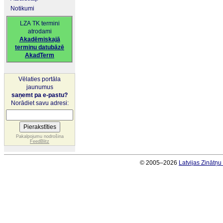
Notikumi
LZA TK termini
atrodami
Akadēmiskajā
terminu datubāzē
AkadTerm
Vēlaties portāla
jaunumus
saņemt pa e-pastu?
Norādiet savu adresi:
Pakalpojumu nodrošina
FeedBlitz
© 2005–2026
Latvijas Zinātņ