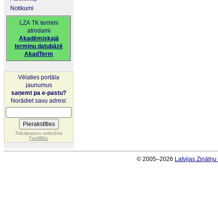
Notikumi
LZA TK termini
atrodami
Akadēmiskajā
terminu datubāzē
AkadTerm
Vēlaties portāla
jaunumus
saņemt pa e-pastu?
Norādiet savu adresi:
Pakalpojumu nodrošina
FeedBlitz
© 2005–2026
Latvijas Zinātņ