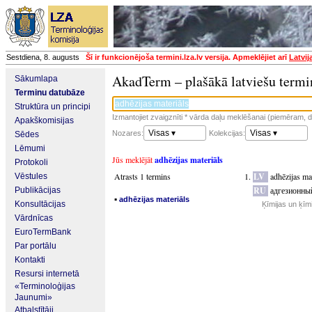
Sestdiena, 8. augusts
Šī ir funkcionējoša termini.lza.lv versija. Apmeklējiet arī
Latvij
AkadTerm – plašākā latviešu termi
Sākumlapa
Terminu datubāze
Struktūra un principi
Izmantojiet zvaigznīti * vārda daļu meklēšanai (piemēram, da
Apakškomisijas
Visas ▾
Visas ▾
Nozares:
Kolekcijas:
Sēdes
Lēmumi
Jūs meklējāt
adhēzijas materiāls
Protokoli
Atrasts 1 termins
LV
adhēzijas ma
Vēstules
RU
адгезионны
Publikācijas
▪
adhēzijas materiāls
Konsultācijas
Ķīmijas un ķīm
Vārdnīcas
EuroTermBank
Par portālu
Kontakti
Resursi internetā
«Terminoloģijas
Jaunumi»
Atbalstītāji