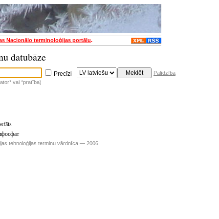
jas Nacionālo terminoloģijas portālu
.
nu datubāze
Palīdzība
Precīzi
tor* vai *pratība)
osfāts
ифосфат
ijas tehnoloģijas terminu vārdnīca — 2006