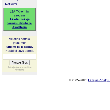
Notikumi
LZA TK termini
atrodami
Akadēmiskajā
terminu datubāzē
AkadTerm
Vēlaties portāla
jaunumus
saņemt pa e-pastu?
Norādiet savu adresi:
Pakalpojumu nodrošina
FeedBlitz
© 2005–2026
Latvijas Zinātņ