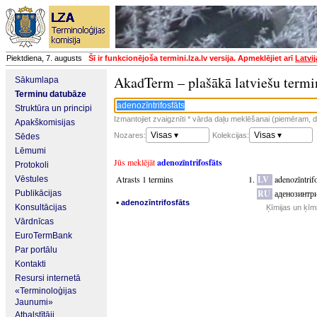
Piektdiena, 7. augusts
Šī ir funkcionējoša termini.lza.lv versija. Apmeklējiet arī
Latvi
AkadTerm – plašākā latviešu termi
Sākumlapa
Terminu datubāze
Struktūra un principi
Izmantojiet zvaigznīti * vārda daļu meklēšanai (piemēram, da
Apakškomisijas
Visas ▾
Visas ▾
Nozares:
Kolekcijas:
Sēdes
Lēmumi
Jūs meklējāt
adenozīntrifosfāts
Protokoli
Atrasts 1 termins
LV
adenozīntrif
Vēstules
RU
аденозинтр
Publikācijas
▪
adenozīntrifosfāts
Konsultācijas
Ķīmijas un ķīm
Vārdnīcas
EuroTermBank
Par portālu
Kontakti
Resursi internetā
«Terminoloģijas
Jaunumi»
Atbalstītāji